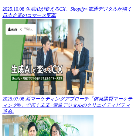
2025.10.08
生成AIが変えるCX。Shopify×電通デジタルが描く
日本企業のコマース変革
2025.07.08
新マーケティングアプローチ「偶発購買マーケテ
ィング®」で拓く未来 -電通デジタルのクリエイティビティ
革命-