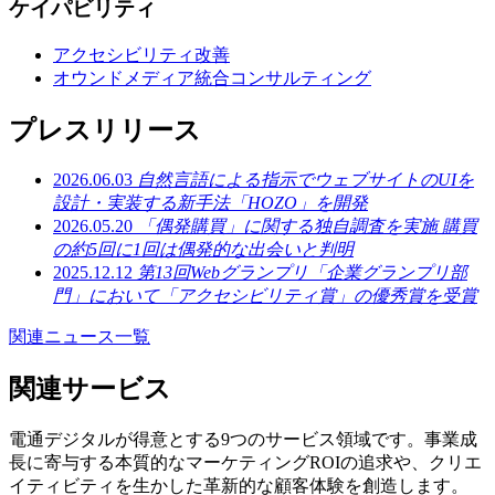
ケイパビリティ
アクセシビリティ改善
オウンドメディア統合コンサルティング
プレスリリース
2026.06.03
自然言語による指示でウェブサイトのUIを
設計・実装する新手法「HOZO」を開発
2026.05.20
「偶発購買」に関する独自調査を実施 購買
の約5回に1回は偶発的な出会いと判明
2025.12.12
第13回Webグランプリ「企業グランプリ部
門」において「アクセシビリティ賞」の優秀賞を受賞
関連ニュース一覧
関連サービス
電通デジタルが得意とする9つのサービス領域です。事業成
長に寄与する本質的なマーケティングROIの追求や、クリエ
イティビティを生かした革新的な顧客体験を創造します。