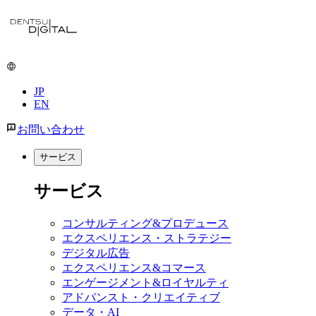
メ
イ
ン
コ
ン
JP
テ
EN
ン
ツ
お問い合わせ
に
移
サービス
動
サービス
コンサルティング&プロデュース
エクスペリエンス・ストラテジー
デジタル広告
エクスペリエンス&コマース
エンゲージメント&ロイヤルティ
アドバンスト・クリエイティブ
データ・AI