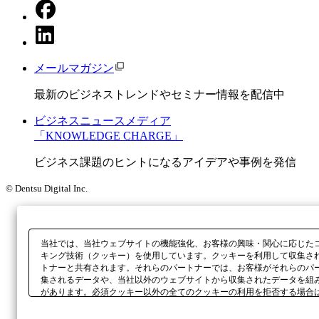
メールマガジン
最新のビジネストレンドやセミナー情報を配信中
ビジネスニュースメディア
「KNOWLEDGE CHARGE」
ビジネス課題のヒントになるアイデアや事例を発信
© Dentsu Digital Inc.
当社では、当社ウェブサイトの機能強化、お客様の興味・関心に応じた
キング技術（クッキー）を使用しています。クッキーを利用して収集さ
トナーと共有されます。それらのパートナーでは、お客様がそれらのパ
集されるデータや、当社以外のウェブサイトから収集されたデータを組
があります。必須クッキー以外の全てのクッキーの利用を拒否する場合
ックしてください。利用目的ごとに同意・拒否を選択する場合は、
「プ
ボタン、当社の
プライバシーポリシー
、または本ウェブサイトのフッタ