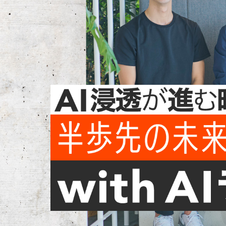
ン
ツ
に
移
動