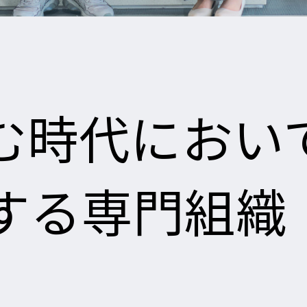
ン
進む時代におい
る専門組織「wi