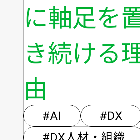
に軸足を
き続ける
由
#AI
#DX
#DX人材・組織