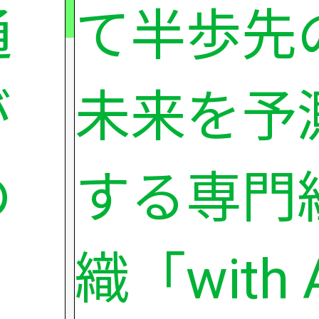
通
て半歩先
が
未来を予
の
する専門
」
織「with 