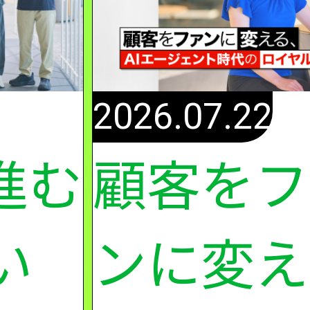
2026.07.22
進む
顧客をフ
い
ンに変え