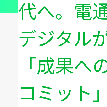
代へ。電
デジタル
「成果へ
コミット