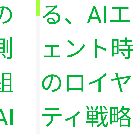
の
る、AI
測
ェント時
組
のロイヤ
AI
ティ戦略