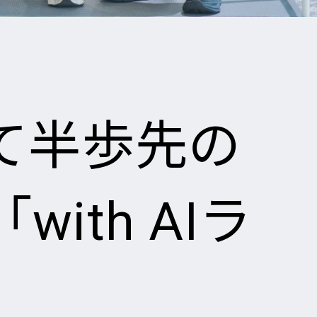
て半歩先の
th AIラ