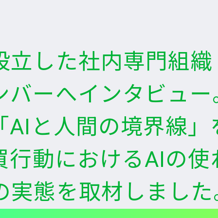
立した社内専門組織「w
ンバーへインタビュー
「AIと人間の境界線
買行動におけるAIの
の実態を取材しました