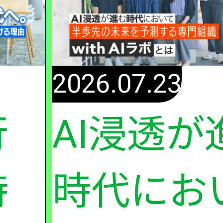
2026.07.23
行
AI浸透が
時
時代にお