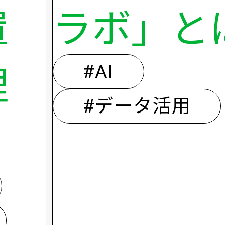
置
ラボ」と
#AI
理
#データ活用