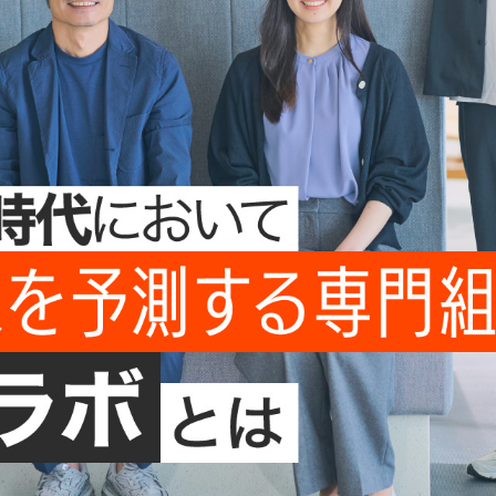
ー
-
メ
イ