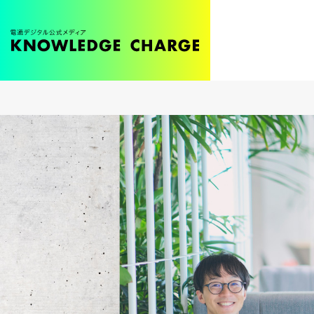
メ
イ
ン
コ
ン
テ