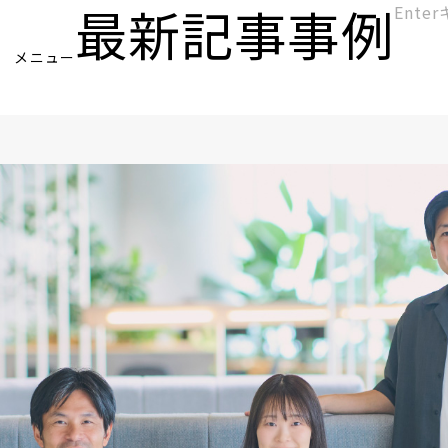
最新記事
事例
[KC]
メニュー
ヘ
ッ
ダ