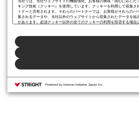
当社では、当社ウェブサイトの機能強化、お客様の興味・関心に応じた
キング技術（クッキー）を使用しています。クッキーを利用して収集さ
トナーと共有されます。それらのパートナーでは、お客様がそれらのパ
集されるデータや、当社以外のウェブサイトから収集されたデータを組
があります。必須クッキー以外の全てのクッキーの利用を拒否する場合
ックしてください。利用目的ごとに同意・拒否を選択する場合は、
「プ
ボタン、当社の
プライバシーポリシー
、または本ウェブサイトのフッタ
Powered by Internet Initiative Japan Inc.