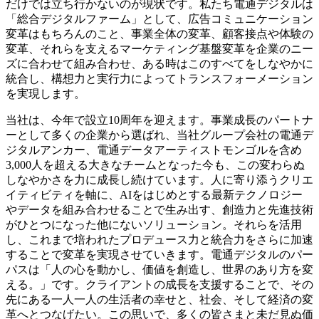
だけでは立ち行かないのが現状です。私たち電通デジタルは
「総合デジタルファーム」として、広告コミュニケーション
変革はもちろんのこと、事業全体の変革、顧客接点や体験の
変革、それらを支えるマーケティング基盤変革を企業のニー
ズに合わせて組み合わせ、ある時はこのすべてをしなやかに
統合し、構想力と実行力によってトランスフォーメーション
を実現します。
当社は、今年で設立10周年を迎えます。事業成長のパートナ
ーとして多くの企業から選ばれ、当社グループ会社の電通デ
ジタルアンカー、電通データアーティストモンゴルを含め
3,000人を超える大きなチームとなった今も、この変わらぬ
しなやかさを力に成長し続けています。人に寄り添うクリエ
イティビティを軸に、AIをはじめとする最新テクノロジー
やデータを組み合わせることで生み出す、創造力と先進技術
がひとつになった他にないソリューション。それらを活用
し、これまで培われたプロデュース力と統合力をさらに加速
することで変革を実現させていきます。電通デジタルのパー
パスは「人の心を動かし、価値を創造し、世界のあり方を変
える。」です。クライアントの成長を支援することで、その
先にある一人一人の生活者の幸せと、社会、そして経済の変
革へとつなげたい。この思いで、多くの皆さまと未だ見ぬ価