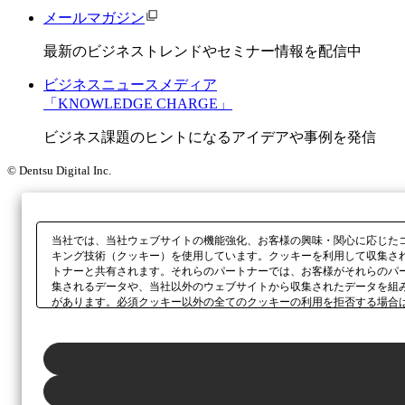
メールマガジン
最新のビジネストレンドやセミナー情報を配信中
ビジネスニュースメディア
「KNOWLEDGE CHARGE」
ビジネス課題のヒントになるアイデアや事例を発信
© Dentsu Digital Inc.
当社では、当社ウェブサイトの機能強化、お客様の興味・関心に応じた
キング技術（クッキー）を使用しています。クッキーを利用して収集さ
トナーと共有されます。それらのパートナーでは、お客様がそれらのパ
集されるデータや、当社以外のウェブサイトから収集されたデータを組
があります。必須クッキー以外の全てのクッキーの利用を拒否する場合
ックしてください。利用目的ごとに同意・拒否を選択する場合は、
「プ
ボタン、当社の
プライバシーポリシー
、または本ウェブサイトのフッタ