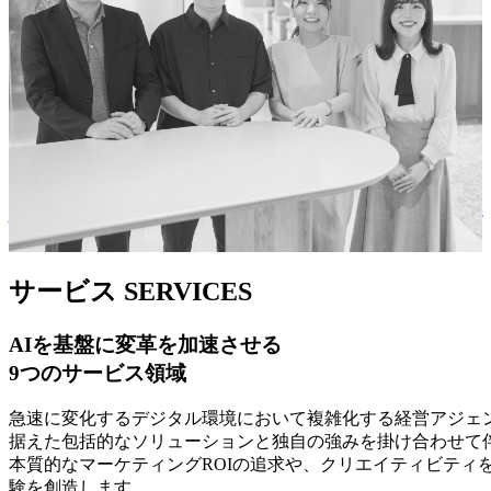
リーダー対談
グローバル
データ・AI
データ・AI
戦略を実行へつなぐ時代へ。電通デジタルが「成果へのコミ
顧客をファンに変える、AIエージェント時代のロイヤルティ
AI浸透が進む時代において半歩先の未来を予測する専門組織
視聴完了率50％超を記録。トヨタ・コニック・プロ動画広告
ット」に軸足を置き続ける理由
戦略
「with AIラボ」とは
への生成AI活用
サービス
SERVICES
AIを基盤に変革を加速させる
9つのサービス領域
急速に変化するデジタル環境において複雑化する経営アジェン
据えた包括的なソリューションと独自の強みを掛け合わせて
本質的なマーケティングROIの追求や、クリエイティビティ
験を創造します。