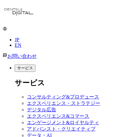
メ
イ
ン
コ
ン
JP
テ
EN
ン
ツ
お問い合わせ
に
移
サービス
動
サービス
コンサルティング&プロデュース
エクスペリエンス・ストラテジー
デジタル広告
エクスペリエンス&コマース
エンゲージメント&ロイヤルティ
アドバンスト・クリエイティブ
データ・AI