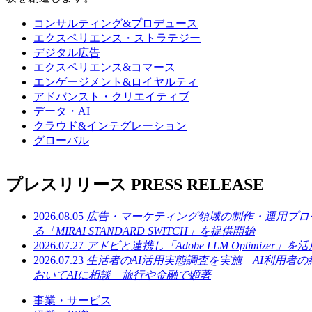
コンサルティング&プロデュース
エクスペリエンス・ストラテジー
デジタル広告
エクスペリエンス&コマース
エンゲージメント&ロイヤルティ
アドバンスト・クリエイティブ
データ・AI
クラウド&インテグレーション
グローバル
プレスリリース
PRESS RELEASE
2026.08.05
広告・マーケティング領域の制作・運用プロ
る「MIRAI STANDARD SWITCH」を提供開始
2026.07.27
アドビと連携し「Adobe LLM Optimizer
2026.07.23
生活者のAI活用実態調査を実施 AI利用者の
おいてAIに相談 旅行や金融で顕著
事業・サービス