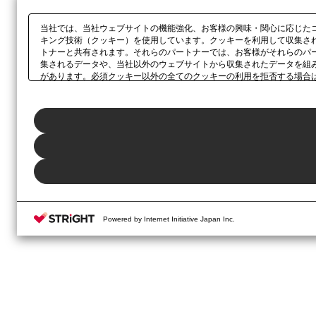
当社では、当社ウェブサイトの機能強化、お客様の興味・関心に応じた
キング技術（クッキー）を使用しています。クッキーを利用して収集さ
トナーと共有されます。それらのパートナーでは、お客様がそれらのパ
集されるデータや、当社以外のウェブサイトから収集されたデータを組
があります。必須クッキー以外の全てのクッキーの利用を拒否する場合
ックしてください。利用目的ごとに同意・拒否を選択する場合は、
「プ
ボタン、当社の
プライバシーポリシー
、または本ウェブサイトのフッタ
Powered by Internet Initiative Japan Inc.