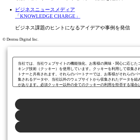
ビジネスニュースメディア
「KNOWLEDGE CHARGE」
ビジネス課題のヒントになるアイデアや事例を発信
© Dentsu Digital Inc.
当社では、当社ウェブサイトの機能強化、お客様の興味・関心に応じた
キング技術（クッキー）を使用しています。クッキーを利用して収集さ
トナーと共有されます。それらのパートナーでは、お客様がそれらのパ
集されるデータや、当社以外のウェブサイトから収集されたデータを組
があります。必須クッキー以外の全てのクッキーの利用を拒否する場合
ックしてください。利用目的ごとに同意・拒否を選択する場合は、
「プ
ボタン、当社の
プライバシーポリシー
、または本ウェブサイトのフッタ