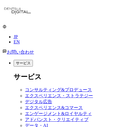
メ
イ
ン
コ
ン
JP
テ
EN
ン
ツ
お問い合わせ
に
移
サービス
動
サービス
コンサルティング&プロデュース
エクスペリエンス・ストラテジー
デジタル広告
エクスペリエンス&コマース
エンゲージメント&ロイヤルティ
アドバンスト・クリエイティブ
データ・AI