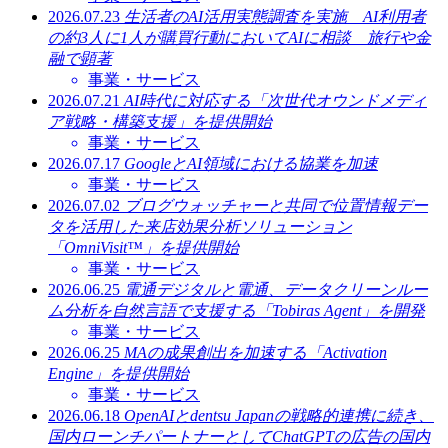
2026.07.23
生活者のAI活用実態調査を実施 AI利用者
の約3人に1人が購買行動においてAIに相談 旅行や金
融で顕著
事業・サービス
2026.07.21
AI時代に対応する「次世代オウンドメディ
ア戦略・構築支援」を提供開始
事業・サービス
2026.07.17
GoogleとAI領域における協業を加速
事業・サービス
2026.07.02
ブログウォッチャーと共同で位置情報デー
タを活用した来店効果分析ソリューション
「OmniVisit™」を提供開始
事業・サービス
2026.06.25
電通デジタルと電通、データクリーンルー
ム分析を自然言語で支援する「Tobiras Agent」を開発
事業・サービス
2026.06.25
MAの成果創出を加速する「Activation
Engine」を提供開始
事業・サービス
2026.06.18
OpenAIとdentsu Japanの戦略的連携に続き、
国内ローンチパートナーとしてChatGPTの広告の国内