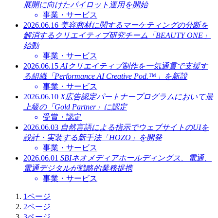
展開に向けたパイロット運用を開始
事業・サービス
2026.06.16
美容商材に関するマーケティングの分断を
解消するクリエイティブ研究チーム「BEAUTY ONE」
始動
事業・サービス
2026.06.15
AIクリエイティブ制作を一気通貫で支援す
る組織「Performance AI Creative Pod.™」を新設
事業・サービス
2026.06.10
X広告認定パートナープログラムにおいて最
上級の「Gold Partner」に認定
受賞・認定
2026.06.03
自然言語による指示でウェブサイトのUIを
設計・実装する新手法「HOZO」を開発
事業・サービス
2026.06.01
SBIネオメディアホールディングス、電通、
電通デジタルが戦略的業務提携
事業・サービス
1
ページ
2
ページ
3
ページ