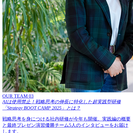
OUR TEAM 03
AIは使用禁止！戦略思考の伸長に特化した超実践型研修
「Strategy BOOT CAMP 2025」とは？
戦略思考を身につける社内研修が今年も開催。実践編の概要
と最終プレゼン演習優勝チーム5人のインタビューをお届け
します。