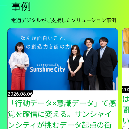
事例
電通デジタルがご支援したソリューション事例
20
2026.08.06
「行動データ×意識データ」で感
覚を確信に変える。サンシャイ
い
ンシティが挑むデータ起点の街