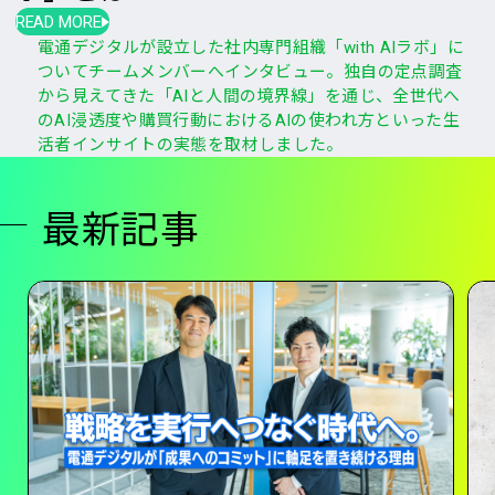
READ MORE
電通デジタルが設立した社内専門組織「with AIラボ」に
ついてチームメンバーへインタビュー。独自の定点調査
から見えてきた「AIと人間の境界線」を通じ、全世代へ
のAI浸透度や購買行動におけるAIの使われ方といった生
活者インサイトの実態を取材しました。
最新記事