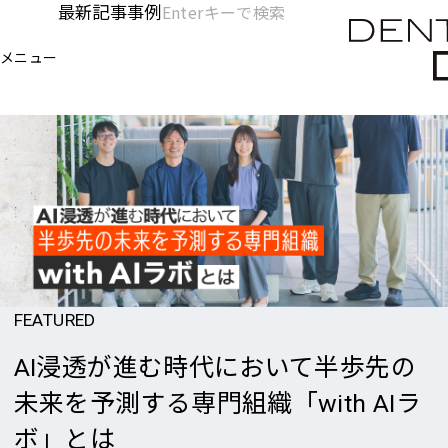
メ
最新記事
事例
[KC]
検
イ
索
ヘ
メニュー
欄
ン
を
コ
ッ
開
ン
く
ダ
テ
ン
ー
ツ
-
に
移
メ
動
イ
FEATURED
ン
AI浸透が進む時代において半歩先の
未来を予測する専門組織「with AIラ
ボ」とは