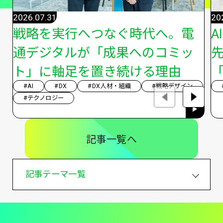
2026.07.31
20
戦略を実行へつなぐ時代へ。電
A
通デジタルが「成果へのコミッ
ト」に軸足を置き続ける理由
「
#AI
#DX
#DX人材・組織
#戦略デザイン
#テクノロジー
記事一覧へ
記事テーマ一覧