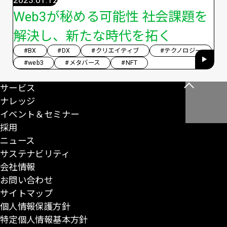
Web3が秘める可能性 社会課題を
解決し、新たな時代を拓く
#BX
#DX
#クリエイティブ
#テクノロジー
#web3
#メタバース
#NFT
サービス
こ
ナレッジ
の
イベント＆セミナー
ペ
採用
ー
ニュース
ジ
サステナビリティ
の
会社情報
先
お問い合わせ
頭
サイトマップ
に
個人情報保護方針
戻
特定個人情報基本方針
る