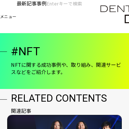
メ
最新記事
事例
[KC]
検
イ
索
ヘ
メニュー
欄
ン
電通デジタル
KNOWLEDGE CHARGE
NFT
を
コ
ッ
開
ン
く
ダ
テ
#NFT
ン
ー
ツ
-
に
NFTに関する成功事例や、取り組み、関連サービ
スなどをご紹介します。
移
メ
動
イ
ン
RELATED CONTENTS
関連記事