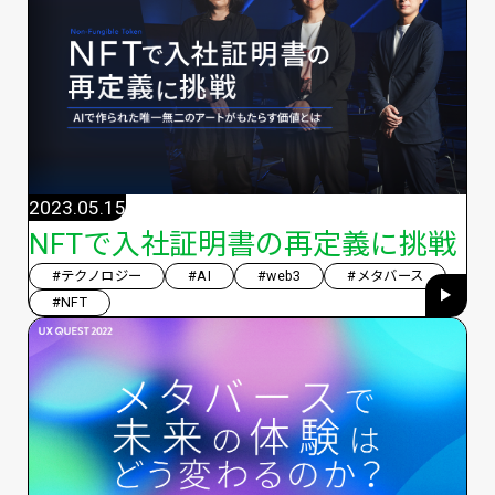
2023.05.15
NFTで入社証明書の再定義に挑戦
#テクノロジー
#AI
#web3
#メタバース
#NFT