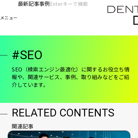
メ
最新記事
事例
[KC]
検
イ
索
ヘ
メニュー
欄
ン
電通デジタル
KNOWLEDGE CHARGE
SEO
を
コ
ッ
開
ン
く
ダ
テ
#SEO
ン
ー
ツ
-
に
SEO（検索エンジン最適化）に関するお役立ち情
報や、関連サービス、事例、取り組みなどをご紹
移
メ
介しています。
動
イ
ン
RELATED CONTENTS
関連記事