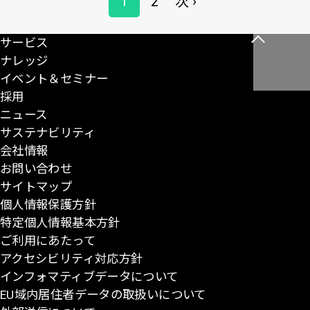
1
2
次 ›
ペ
ペ
次
ー
ー
ー
ペ
ジ
サービス
こ
送
ジ
ジ
ー
ナレッジ
の
り
ジ
イベント＆セミナー
ペ
採用
ー
ニュース
ジ
サステナビリティ
の
会社情報
先
お問い合わせ
頭
サイトマップ
に
個人情報保護方針
戻
特定個人情報基本方針
る
ご利用にあたって
アクセシビリティ対応方針
インフォマティブデータについて
EU域内居住者データの取扱いについて