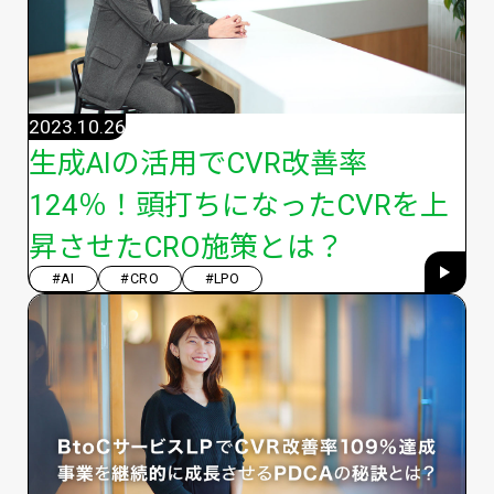
2023.10.26
生成AIの活用でCVR改善率
124％！頭打ちになったCVRを上
昇させたCRO施策とは？
#AI
#CRO
#LPO