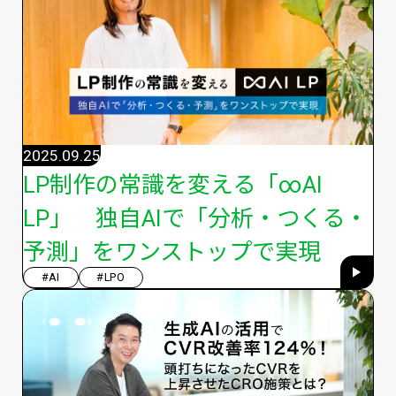
2025.09.25
LP制作の常識を変える「∞AI
LP」 独自AIで「分析・つくる・
予測」をワンストップで実現
#AI
#LPO