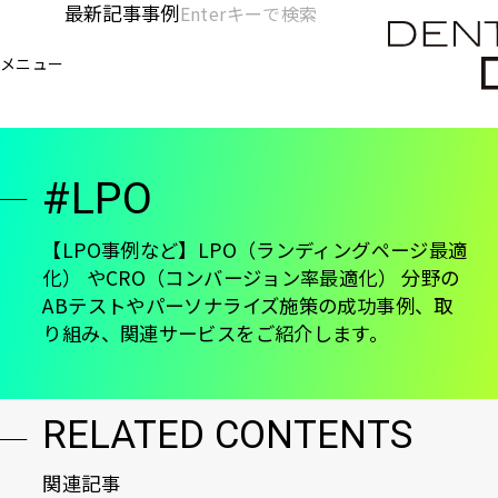
メ
最新記事
事例
[KC]
検
イ
索
ヘ
メニュー
欄
ン
電通デジタル
KNOWLEDGE CHARGE
LPO
を
コ
ッ
開
ン
く
ダ
テ
#LPO
ン
ー
ツ
-
に
【LPO事例など】LPO（ランディングページ最適
化） やCRO（コンバージョン率最適化） 分野の
移
メ
ABテストやパーソナライズ施策の成功事例、取
動
イ
り組み、関連サービスをご紹介します。
ン
RELATED CONTENTS
関連記事