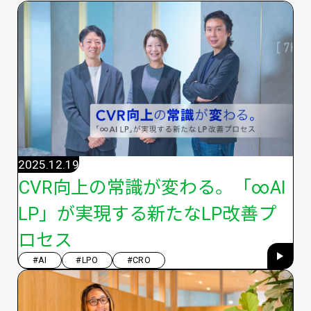
2025.12.19
CVR向上の常識が変わる。「∞AI
LP」が実現する新たなLP改善プ
ロセス
#AI
#LPO
#CRO