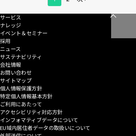
ペ
ペ
次
ー
ー
ー
ペ
ジ
サービス
こ
送
ジ
ジ
ー
ナレッジ
の
り
ジ
イベント＆セミナー
ペ
採用
ー
ニュース
ジ
サステナビリティ
の
会社情報
先
お問い合わせ
頭
サイトマップ
に
個人情報保護方針
戻
特定個人情報基本方針
る
ご利用にあたって
アクセシビリティ対応方針
インフォマティブデータについて
EU域内居住者データの取扱いについて
外部送信について