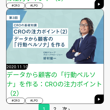
#CRO
#LPO
2020.11.10
データから顧客の「行動ペルソ
ナ」を作る：CROの注力ポイント
（2）
#CRO
#LPO
ペ
1
2
次 ›