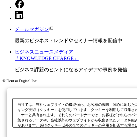
メールマガジン
最新のビジネストレンドやセミナー情報を配信中
ビジネスニュースメディア
「KNOWLEDGE CHARGE」
ビジネス課題のヒントになるアイデアや事例を発信
© Dentsu Digital Inc.
当社では、当社ウェブサイトの機能強化、お客様の興味・関心に応じた
キング技術（クッキー）を使用しています。クッキーを利用して収集さ
トナーと共有されます。それらのパートナーでは、お客様がそれらのパ
集されるデータや、当社以外のウェブサイトから収集されたデータを組
があります。必須クッキー以外の全てのクッキーの利用を拒否する場合
ックしてください。利用目的ごとに同意・拒否を選択する場合は、
「プ
ボタン、当社の
プライバシーポリシー
、または本ウェブサイトのフッタ