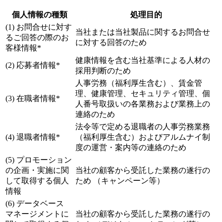
個人情報の種類
処理目的
(1) お問合せに対す
当社または当社製品に関するお問合せ
るご回答の際のお
に対する回答のため
客様情報*
健康情報を含む当社基準による人材の
(2) 応募者情報*
採用判断のため
人事労務（福利厚生含む）、賃金管
理、健康管理、セキュリティ管理、個
(3) 在職者情報*
人番号取扱いの各業務および業務上の
連絡のため
法令等で定める退職者の人事労務業務
(4) 退職者情報*
（福利厚生含む）およびアルムナイ制
度の運営・案内等の連絡のため
(5) プロモーション
の企画・実施に関
当社の顧客から受託した業務の遂行の
して取得する個人
ため （キャンペーン等）
情報
(6) データベース
マネージメントに
当社の顧客から受託した業務の遂行の