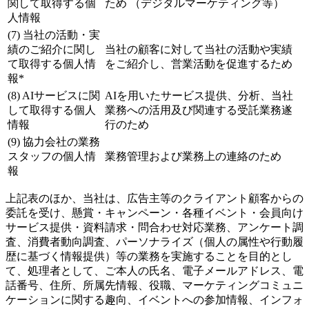
関して取得する個
ため （デジタルマーケティング等）
人情報
(7) 当社の活動・実
績のご紹介に関し
当社の顧客に対して当社の活動や実績
て取得する個人情
をご紹介し、営業活動を促進するため
報*
(8) AIサービスに関
AIを用いたサービス提供、分析、当社
して取得する個人
業務への活用及び関連する受託業務遂
情報
行のため
(9) 協力会社の業務
スタッフの個人情
業務管理および業務上の連絡のため
報
上記表のほか、当社は、広告主等のクライアント顧客からの
委託を受け、懸賞・キャンペーン・各種イベント・会員向け
サービス提供・資料請求・問合わせ対応業務、アンケート調
査、消費者動向調査、パーソナライズ（個人の属性や行動履
歴に基づく情報提供）等の業務を実施することを目的とし
て、処理者として、ご本人の氏名、電子メールアドレス、電
話番号、住所、所属先情報、役職、マーケティングコミュニ
ケーションに関する趣向、イベントへの参加情報、インフォ