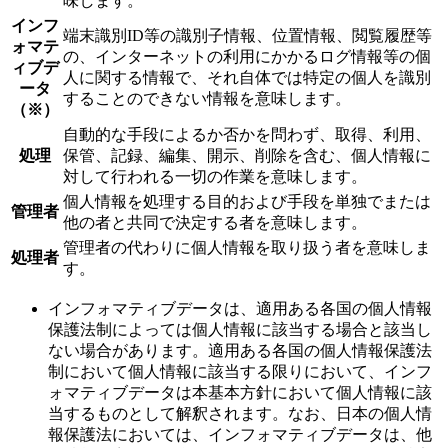
味します。
インフ
端末識別ID等の識別子情報、位置情報、閲覧履歴等
ォマテ
の、インターネットの利用にかかるログ情報等の個
ィブデ
人に関する情報で、それ自体では特定の個人を識別
ータ
することのできない情報を意味します。
（※）
自動的な手段によるか否かを問わず、取得、利用、
処理
保管、記録、編集、開示、削除を含む、個人情報に
対して行われる一切の作業を意味します。
個人情報を処理する目的および手段を単独でまたは
管理者
他の者と共同で決定する者を意味します。
管理者の代わりに個人情報を取り扱う者を意味しま
処理者
す。
インフォマティブデータは、適用ある各国の個人情報
保護法制によっては個人情報に該当する場合と該当し
ない場合があります。適用ある各国の個人情報保護法
制において個人情報に該当する限りにおいて、インフ
ォマティブデータは本基本方針において個人情報に該
当するものとして解釈されます。なお、日本の個人情
報保護法においては、インフォマティブデータは、他