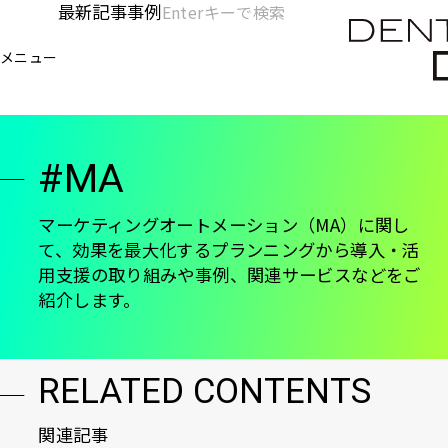
メ
最新記事
事例
[KC]
検
イ
索
ヘ
メニュー
欄
ン
電通デジタル
KNOWLEDGE CHARGE
MA
を
コ
ッ
開
ン
く
ダ
テ
#MA
ン
ー
ツ
-
に
マーケティングオートメーション（MA）に関し
て、効果を最大化するプランニングから導入・活
移
メ
用支援の取り組みや事例、関連サービスなどをご
動
イ
紹介します。
ン
RELATED CONTENTS
関連記事