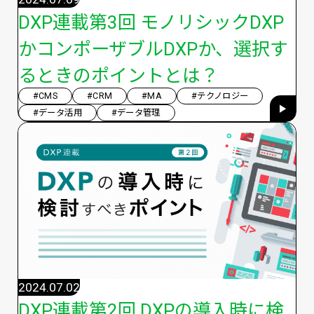
DXP連載第3回 モノリシックDXP
かコンポーザブルDXPか、選択す
るときのポイントとは？
#CMS
#CRM
#MA
#テクノロジー
#データ活用
#データ管理
2024.07.02
DXP連載第2回 DXPの導入時に検