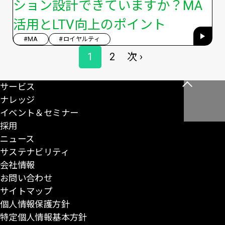
ション設計できていますか？MA
活用とLTV向上のポイント
#MA
#ロイヤルティ
ペ
1
2
次 ›
ペ
ペ
次
ー
ー
ー
ペ
ジ
サービス
こ
送
ジ
ジ
ー
ナレッジ
の
り
ジ
イベント＆セミナー
ペ
採用
ー
ニュース
ジ
サステナビリティ
の
会社情報
先
お問い合わせ
頭
サイトマップ
に
個人情報保護方針
戻
特定個人情報基本方針
る