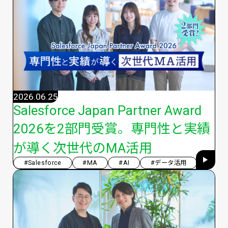
2026.06.25
Salesforce Japan Partner Award
2026を2部門受賞。専門性と実績
が導く次世代のMA活用
#Salesforce
#MA
#AI
#データ活用