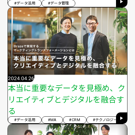
#データ活用
#データ管理
2024.04.26
本当に重要なデータを見極め、ク
リエイティブとデジタルを融合す
る
#データ活用
#MA
#CRM
#テクノロジー