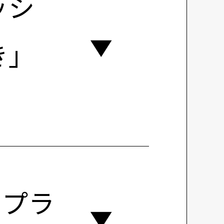
ッシ
き」
み。プラ