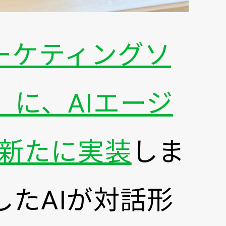
ーケティングソ
g」に、AIエージ
」を新たに実装
しま
たAIが対話形