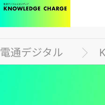
メ
イ
ン
電通デジタル
コ
ン
テ