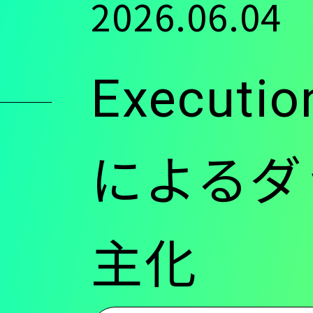
2026.06.04
ン
Execut
ツ
に
によるダ
移
主化
動