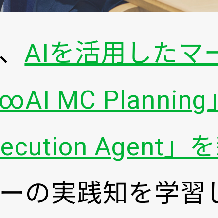
、
AIを活用したマ
I MC Plannin
cution Agent
ーの実践知を学習し