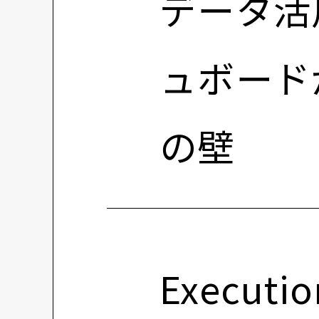
データ活
ュボード
の壁
Execut