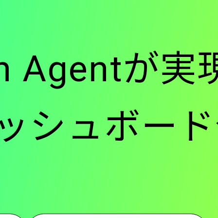
ー
ion Agent
-
ッシュボード
メ
イ