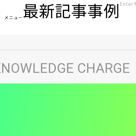
最新記事
事例
[KC]
メニュー
ヘ
KNOWLEDGE CHARGE
ッ
ダ