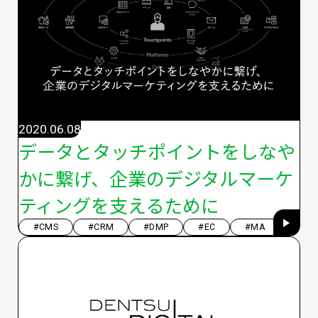
2020.06.08
データとタッチポイントをしなや
かに繋げ、企業のデジタルマーケ
ティングを支えるために
#CMS
#CRM
#DMP
#EC
#MA