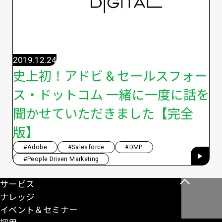
2019.12.24
史上初！アドビ & セールスフォー
ス・ドットコム 一緒に一度に話を
聞かせていただきました【完全
版】
#Adobe
#Salesforce
#DMP
#People Driven Marketing
サービス
こ
ナレッジ
の
イベント＆セミナー
ペ