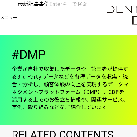
メ
最新記事
事例
[KC]
検
イ
索
ヘ
メニュー
欄
ン
電通デジタル
KNOWLEDGE CHARGE
DMP
を
コ
ッ
開
ン
く
ダ
テ
#DMP
ン
ー
ツ
-
に
企業が自社で収集したデータや、第三者が提供す
る3rd Party データなどを各種データを収集・統
移
メ
合・分析し、顧客体験の向上を実現するデータマ
動
イ
ネジメントプラットフォーム（DMP）。CDPを
活用する上でのお役立ち情報や、関連サービス、
ン
事例、取り組みなどをご紹介しています。
RELATED CONTENTS