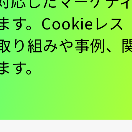
対応したマーケテ
す。Cookieレ
ン
取り組みや事例、
ます。