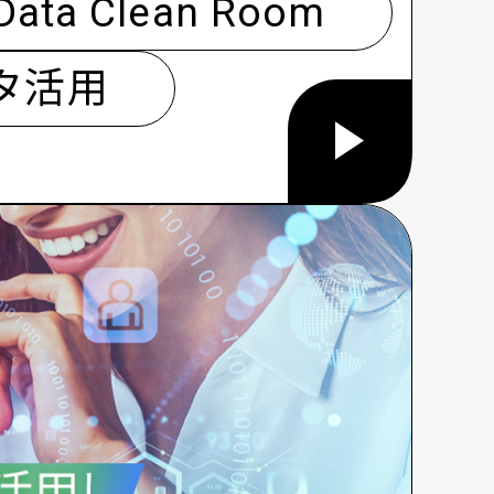
Data Clean Room
タ活用