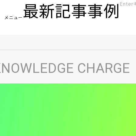
最新記事
事例
[KC]
メニュー
ヘ
KNOWLEDGE CHARGE
ッ
ダ