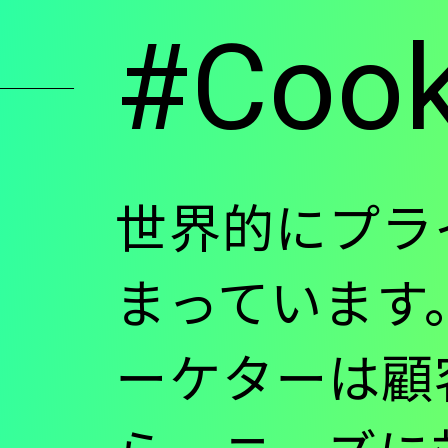
#Coo
ン
ツ
に
世界的にプラ
移
まっています。
ーケターは顧
動