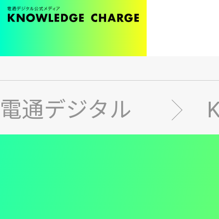
メ
イ
ン
電通デジタル
コ
ン
テ