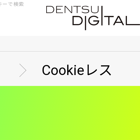
検
索
Cookieレス