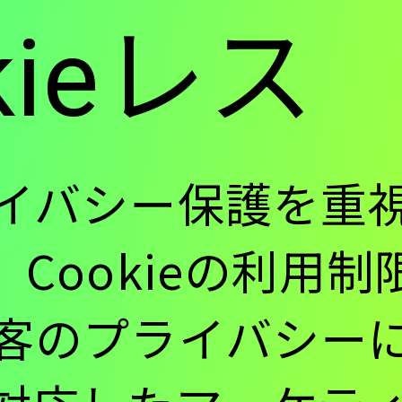
kieレス
ー
-
イバシー保護を重
Cookieの利用
メ
客のプライバシー
イ