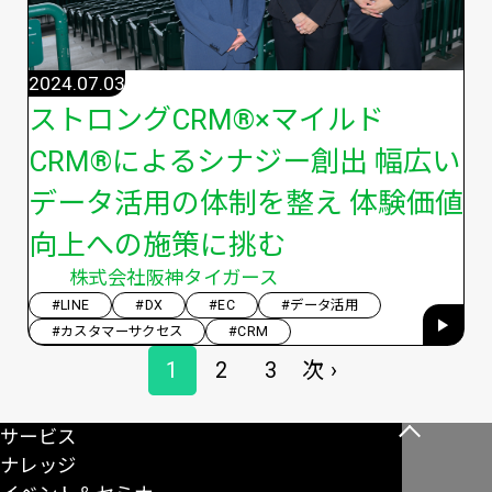
2024.07.03
ストロングCRM®×マイルド
CRM®によるシナジー創出 幅広い
データ活用の体制を整え 体験価値
向上への施策に挑む
株式会社阪神タイガース
#LINE
#DX
#EC
#データ活用
#カスタマーサクセス
#CRM
ペ
1
2
3
次 ›
ペ
ペ
ペ
次
ー
ー
ー
ー
ペ
ジ
サービス
こ
送
ジ
ジ
ジ
ー
ナレッジ
の
り
ジ