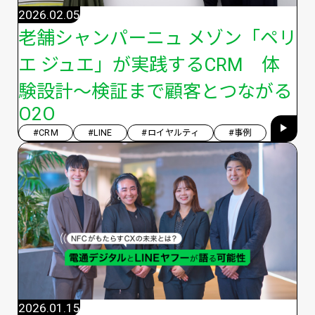
2026.02.05
老舗シャンパーニュ メゾン「ペリ
エ ジュエ」が実践するCRM 体
験設計～検証まで顧客とつながる
O2O
#CRM
#LINE
#ロイヤルティ
#事例
2026.01.15