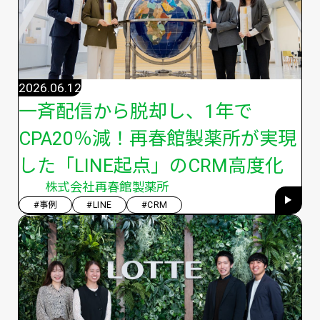
2026.06.12
一斉配信から脱却し、1年で
CPA20％減！再春館製薬所が実現
した「LINE起点」のCRM高度化
株式会社再春館製薬所
#事例
#LINE
#CRM