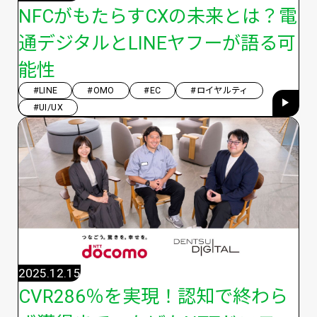
NFCがもたらすCXの未来とは？電
通デジタルとLINEヤフーが語る可
能性
#LINE
#OMO
#EC
#ロイヤルティ
#UI/UX
2025.12.15
CVR286％を実現！認知で終わら