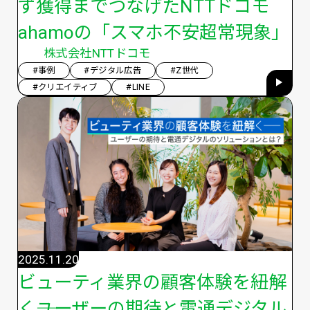
ず獲得までつなげたNTTドコモ
ahamoの「スマホ不安超常現象」
株式会社NTTドコモ
#事例
#デジタル広告
#Z世代
#クリエイティブ
#LINE
2025.11.20
ビューティ業界の顧客体験を紐解
く――ユーザーの期待と電通デジタル