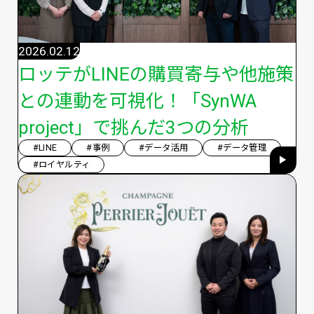
2026.02.12
ロッテがLINEの購買寄与や他施策
との連動を可視化！「SynWA
project」で挑んだ3つの分析
#LINE
#事例
#データ活用
#データ管理
#ロイヤルティ