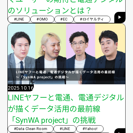
のソリューションとは？
#LINE
#OMO
#EC
#ロイヤルティ
2025.10.16
LINEヤフーと電通、電通デジタル
が描くデータ活用の最前線
「SynWA project」の挑戦
#Data Clean Room
#LINE
#Yahoo!