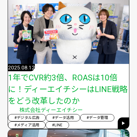
2025.08.12
1年でCVR約3倍、ROASは10倍
に！ディーエイチシーはLINE戦略
をどう改革したのか
株式会社ディーエイチシー
#デジタル広告
#データ活用
#データ管理
#メディア活用
#LINE