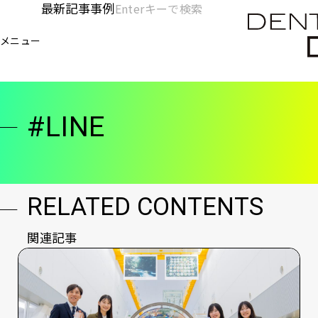
メ
最新記事
事例
[KC]
検
イ
索
ヘ
メニュー
欄
ン
電通デジタル
KNOWLEDGE CHARGE
LINE
を
コ
ッ
開
ン
く
ダ
テ
#LINE
ン
ー
ツ
-
に
移
メ
動
RELATED CONTENTS
イ
ン
関連記事