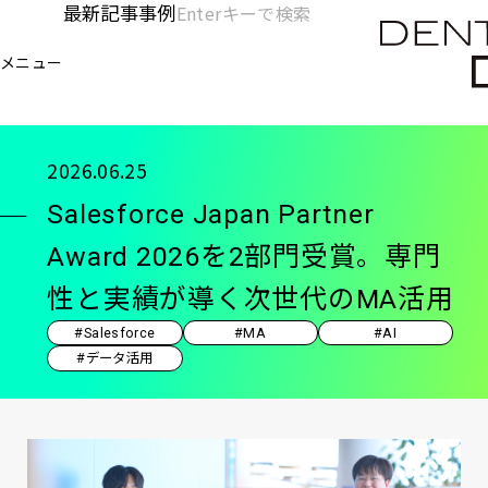
メ
最新記事
事例
[KC]
検
イ
索
ヘ
メニュー
欄
ン
電通デジタル
KNOWLEDGE CHARGE
記事
Sa
を
コ
ッ
開
ン
く
ダ
テ
2026.06.25
ン
ー
Salesforce Japan Partner
ツ
-
に
Award 2026を2部門受賞。専門
移
メ
性と実績が導く次世代のMA活用
動
イ
#Salesforce
#MA
#AI
ン
#データ活用