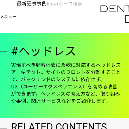
メ
最新記事
事例
[KC]
検
イ
索
ヘ
メニュー
欄
ン
電通デジタル
KNOWLEDGE CHARGE
ヘッドレス
を
コ
ッ
開
ン
く
ダ
テ
#ヘッドレス
ン
ー
ツ
-
に
実現すべき顧客体験に柔軟に対応するヘッドレス
アーキテクト。サイトのフロントを分離すること
移
メ
で、バックエンドのシステムに依存せず、
動
イ
UX（ユーザーエクスペリエンス）を高める改善
ができます。ヘッドレスの考え方など、取り組み
ン
や事例、関連サービスなどをご紹介します。
RELATED CONTENTS