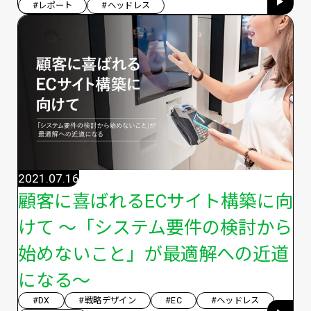
#レポート
#ヘッドレス
2021.07.16
顧客に喜ばれるECサイト構築に向
けて 〜「システム要件の検討から
始めないこと」が最適解への近道
になる〜
#DX
#戦略デザイン
#EC
#ヘッドレス