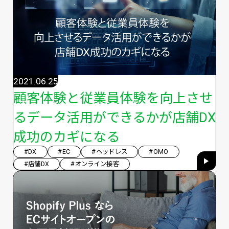
2021.06.25
顧客体験と従業員体験を向上させ
るデータ活用ができるかが店舗DX
成功のカギになる
#DX
#EC
#ヘッドレス
#OMO
#店舗DX
#オンライン接客