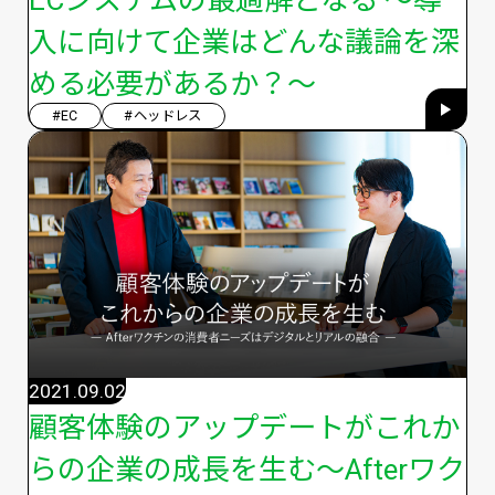
ECシステムの最適解となる 〜導
入に向けて企業はどんな議論を深
める必要があるか？〜
#EC
#ヘッドレス
2021.09.02
顧客体験のアップデートがこれか
らの企業の成長を生む～Afterワク