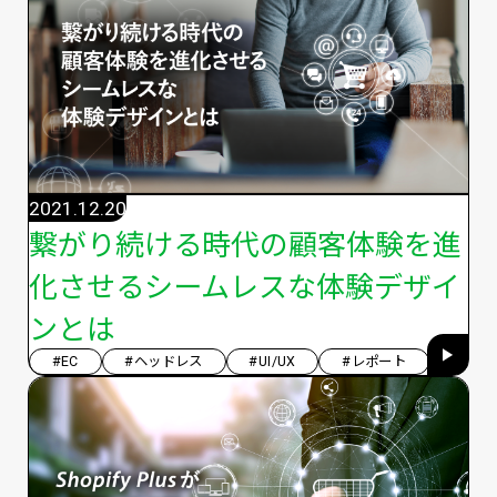
2021.12.20
繋がり続ける時代の顧客体験を進
化させるシームレスな体験デザイ
ンとは
#EC
#ヘッドレス
#UI/UX
#レポート