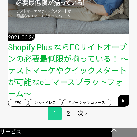
2021.06.24
Shopify Plus ならECサイトオープ
ンの必要最低限が揃っている！ 〜
テストマーケやクイックスタート
が可能なeコマースプラットフォ
ーム〜
#EC
#ヘッドレス
#ソーシャルコマース
ペ
1
2
次 ›
ペ
ペ
次
ー
ー
ー
ペ
ジ
サービス
こ
送
ジ
ジ
ー