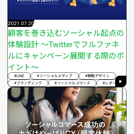
2021.07.20
顧客を巻き込むソーシャル起点の
体験設計 ～Twitterでフルファネ
ルにキャンペーン展開する際のポ
イント〜
#LINE
#ソーシャルメディア
#戦略デザイン
#ブランディング
#ソーシャルコマース
#レポート