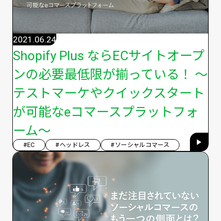
2021.06.24
Shopify Plus ならECサイトオープ
ンの必要最低限が揃っている！ 〜
テストマーケやクイックスタート
が可能なeコマースプラットフォ
ーム〜
#EC
#ヘッドレス
#ソーシャルコマース