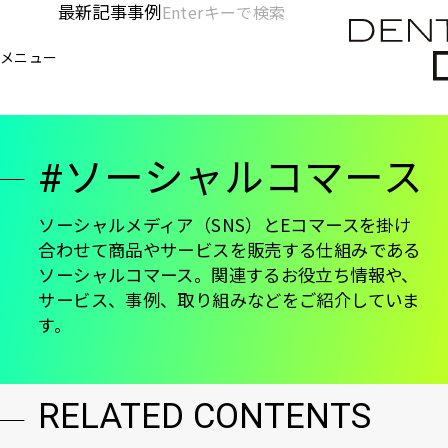
メ
最新記事
事例
[KC]
検
イ
索
ヘ
メニュー
欄
ン
電通デジタル
KNOWLEDGE CHARGE
ソーシャルコマ
を
コ
ッ
開
ン
く
ダ
テ
#ソーシャルコマース
ン
ー
ツ
-
に
ソーシャルメディア（SNS）とEコマースを掛け
合わせて商品やサービスを販売する仕組みである
移
メ
ソーシャルコマース。関連するお役立ち情報や、
動
イ
サービス、事例、取り組みなどをご紹介していま
す。
ン
RELATED CONTENTS