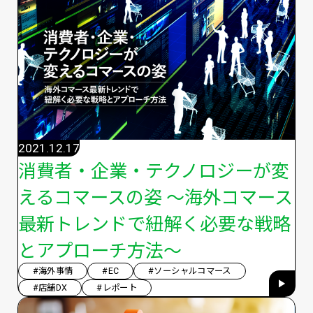
2021.12.17
消費者・企業・テクノロジーが変
えるコマースの姿 〜海外コマース
最新トレンドで紐解く必要な戦略
とアプローチ方法〜
#海外事情
#EC
#ソーシャルコマース
#店舗DX
#レポート