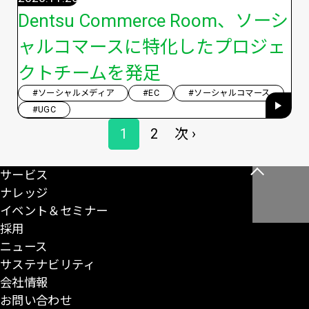
Dentsu Commerce Room、ソーシ
ャルコマースに特化したプロジェ
クトチームを発足
#ソーシャルメディア
#EC
#ソーシャルコマース
#UGC
ペ
1
2
次 ›
ペ
ペ
次
ー
ー
ー
ペ
ジ
サービス
こ
送
ジ
ジ
ー
ナレッジ
の
り
ジ
イベント＆セミナー
ペ
採用
ー
ニュース
ジ
サステナビリティ
の
会社情報
先
お問い合わせ
頭