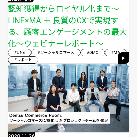
認知獲得からロイヤル化まで〜
LINE×MA ＋ 良質のCXで実現す
る、顧客エンゲージメントの最大
化〜ウェビナーレポート〜
#LINE
#ソーシャルコマース
#OMO
#MA
#レポート
2020.11.26