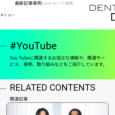
メ
最新記事
事例
[KC]
検
イ
索
ヘ
メニュー
欄
ン
電通デジタル
KNOWLEDGE CHARGE
YouTube
を
コ
ッ
開
ン
く
ダ
テ
#YouTube
ン
ー
ツ
-
に
You Tubeに関連するお役立ち情報や、関連サー
ビス、事例、取り組みなどをご紹介しています。
移
メ
動
イ
ン
RELATED CONTENTS
関連記事