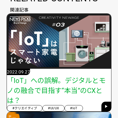
関連記事
2022.09.27
「IoT」への誤解。デジタルとモ
ノの融合で目指す“本当”のCXと
は？
#クリエイティブ
#UI/UX
#IoT