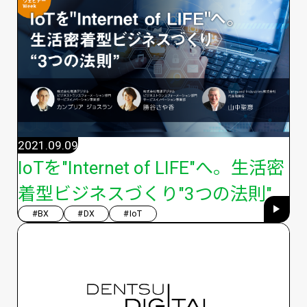
2021.09.09
IoTを"Internet of LIFE"へ。生活密
着型ビジネスづくり"3つの法則"
#BX
#DX
#IoT