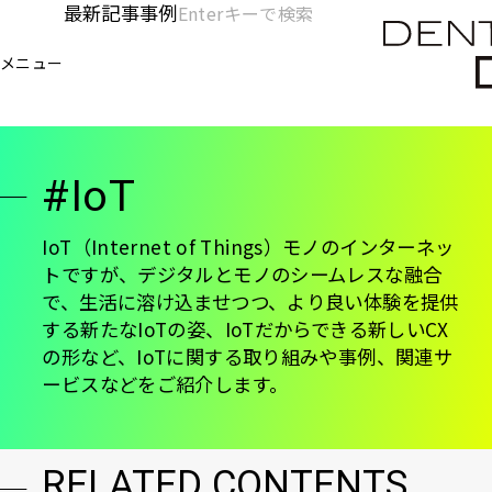
メ
最新記事
事例
[KC]
検
イ
索
ヘ
メニュー
欄
ン
電通デジタル
KNOWLEDGE CHARGE
IoT
を
コ
ッ
開
ン
く
ダ
テ
#IoT
ン
ー
ツ
-
に
IoT（Internet of Things）モノのインターネッ
トですが、デジタルとモノのシームレスな融合
移
メ
で、生活に溶け込ませつつ、より良い体験を提供
動
イ
する新たなIoTの姿、IoTだからできる新しいCX
の形など、IoTに関する取り組みや事例、関連サ
ン
ービスなどをご紹介します。
RELATED CONTENTS