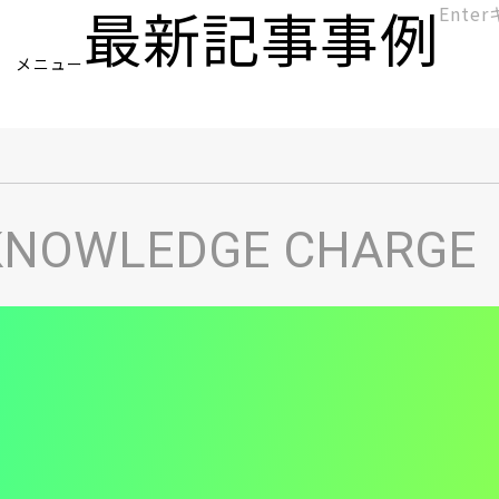
最新記事
事例
[KC]
メニュー
ヘ
KNOWLEDGE CHARGE
ッ
ダ