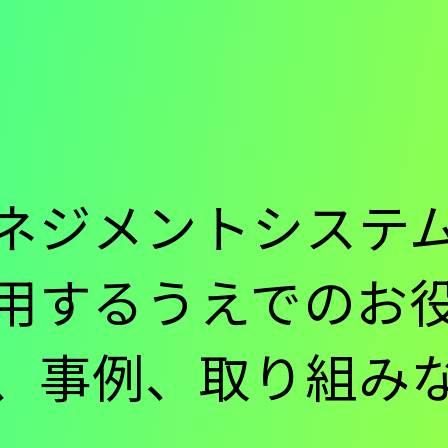
ー
-
ネジメントシステム
用するうえでのお
メ
、事例、取り組み
イ