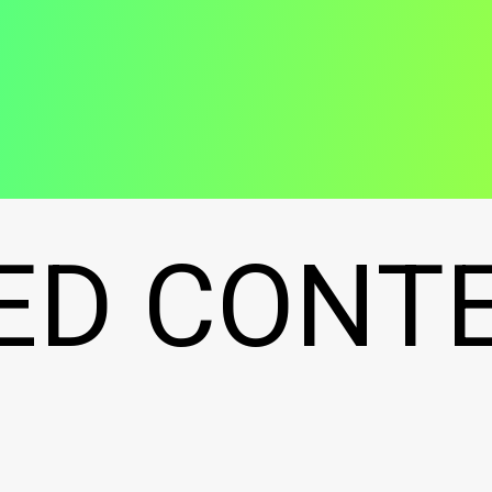
ン
ED CONT