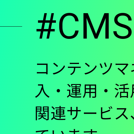
#CMS
ン
ツ
に
コンテンツマ
移
入・運用・活
関連サービス
動