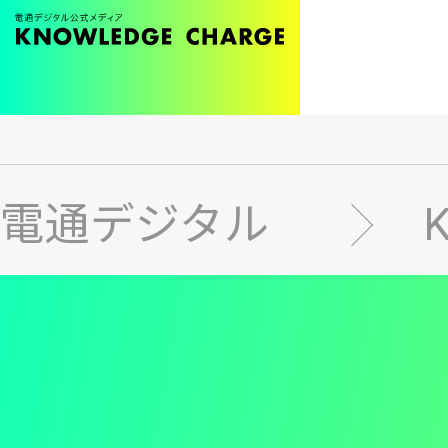
メ
イ
ン
電通デジタル
コ
ン
テ