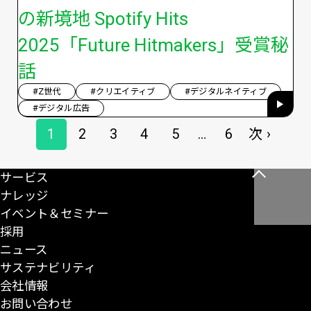
の新境地 Spotify Hits
2025「Future Hitmakers」受賞秘
話
#Z世代
#クリエイティブ
#デジタルネイティブ
#デジタル広告
ペ
1
2
3
4
5
6
次 ›
…
ペ
ペ
ペ
ペ
ペ
最
次
ー
ジ
ー
ー
ー
ー
ー
終
ペ
サービス
こ
送
ジ
ジ
ジ
ジ
ジ
ペ
ー
ナレッジ
の
り
ー
ジ
イベント＆セミナー
ペ
ジ
採用
ー
ニュース
ジ
サステナビリティ
の
会社情報
先
お問い合わせ
頭