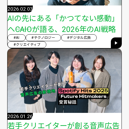
2026.02.03
AIの先にある「かつてない感動」
へ――CAIOが語る、2026年のAI戦略
#AI
#テクノロジー
#デジタル広告
#クリエイティブ
2026.01.26
若手クリエイターが創る音声広告