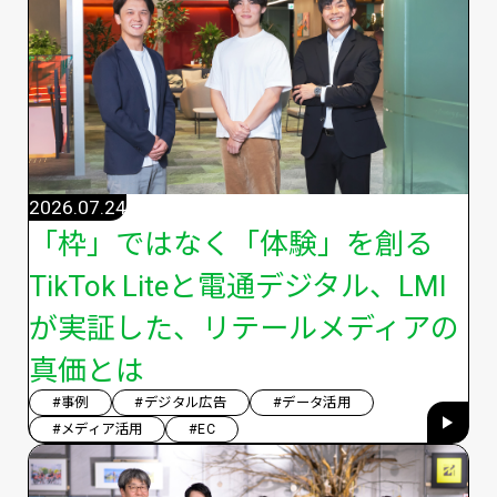
2026.07.24
「枠」ではなく「体験」を創る
TikTok Liteと電通デジタル、LMI
が実証した、リテールメディアの
真価とは
#事例
#デジタル広告
#データ活用
#メディア活用
#EC