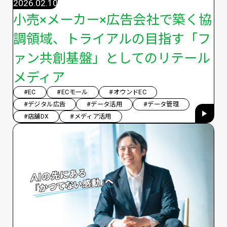
2026.02.10
小売×メーカー×広告会社で築く協
調領域、トライアルの目指す「フ
ァン共創基盤」としてのリテール
メディア
#EC
#ECモール
#オウンドEC
#デジタル広告
#データ活用
#データ管理
#店舗DX
#メディア活用