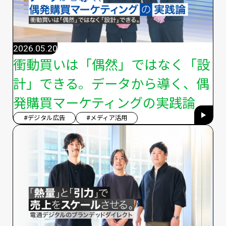
2026.05.20
衝動買いは「偶然」ではなく「設
計」できる。データから導く、偶
発購買マーケティングの実践論
#デジタル広告
#メディア活用