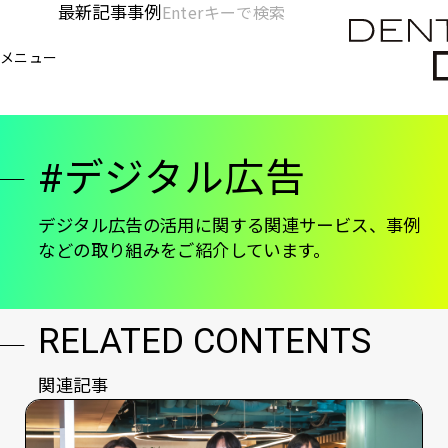
メ
最新記事
事例
[KC]
検
イ
索
ヘ
メニュー
欄
ン
電通デジタル
KNOWLEDGE CHARGE
デジタル広告
を
コ
ッ
開
ン
く
ダ
テ
#デジタル広告
ン
ー
ツ
-
に
デジタル広告の活用に関する関連サービス、事例
などの取り組みをご紹介しています。
移
メ
動
イ
ン
RELATED CONTENTS
関連記事