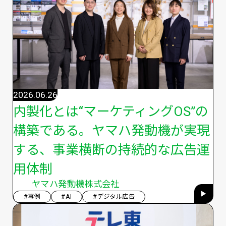
2026.06.26
内製化とは“マーケティングOS”の
構築である。ヤマハ発動機が実現
する、事業横断の持続的な広告運
用体制
ヤマハ発動機株式会社
#事例
#AI
#デジタル広告