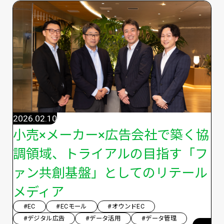
2026.02.10
小売×メーカー×広告会社で築く協
調領域、トライアルの目指す「フ
ァン共創基盤」としてのリテール
メディア
#EC
#ECモール
#オウンドEC
#デジタル広告
#データ活用
#データ管理