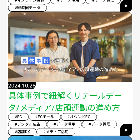
#オンライン接客
#データ活用
#データ管理
#経済圏データ
2024.10.28
具体事例で紐解くリテールデー
タ/メディア/店頭連動の進め方
#EC
#ECモール
#オウンドEC
#デジタル広告
#データ活用
#データ管理
#店舗DX
#メディア活用