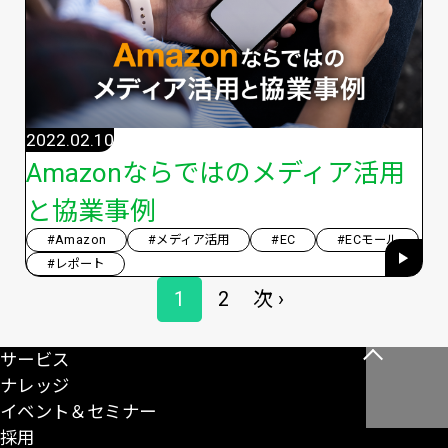
2022.02.10
Amazonならではのメディア活用
と協業事例
#Amazon
#メディア活用
#EC
#ECモール
#レポート
ペ
1
2
次 ›
ペ
ペ
次
ー
ー
ー
ペ
ジ
サービス
こ
送
ジ
ジ
ー
ナレッジ
の
り
ジ
イベント＆セミナー
ペ
採用
ー