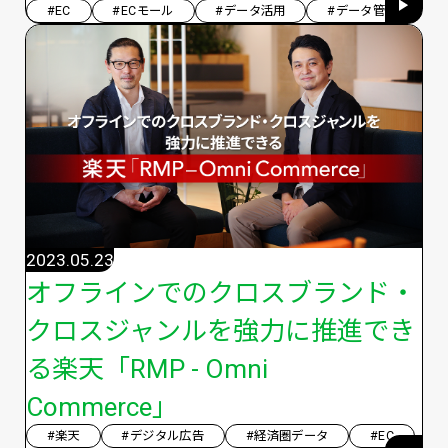
#EC
#ECモール
#データ活用
#データ管理
2023.05.23
オフラインでのクロスブランド・
クロスジャンルを強力に推進でき
る楽天「RMP - Omni
Commerce」
#楽天
#デジタル広告
#経済圏データ
#EC