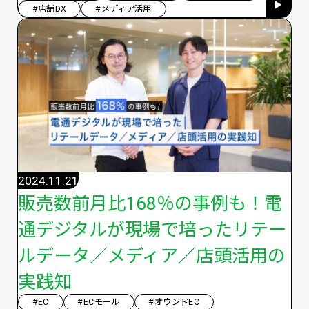
#店舗DX
#メディア活用
2024.11.21
販売数前月比168％の事例も！電
通デジタルが現場で培ったリテー
ルデータ／メディア／店頭活用の
実践知
#EC
#ECモール
#オウンドEC