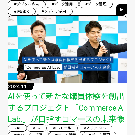
#デジタル広告
#データ活用
#データ管理
#店舗DX
#メディア活用
2024.11.15
AIを使って新たな購買体験を創出
するプロジェクト「Commerce AI
Lab.」が目指すコマースの未来像
#AI
#EC
#ECモール
#オウンドEC