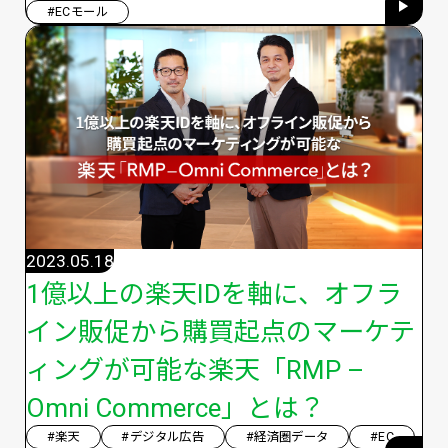
#ECモール
2023.05.18
1億以上の楽天IDを軸に、オフラ
イン販促から購買起点のマーケテ
ィングが可能な楽天「RMP –
Omni Commerce」とは？
#楽天
#デジタル広告
#経済圏データ
#EC