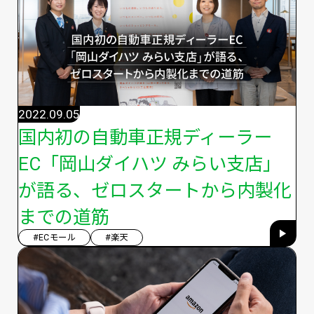
2022.09.05
国内初の自動車正規ディーラー
EC「岡山ダイハツ みらい支店」
が語る、ゼロスタートから内製化
までの道筋
#ECモール
#楽天