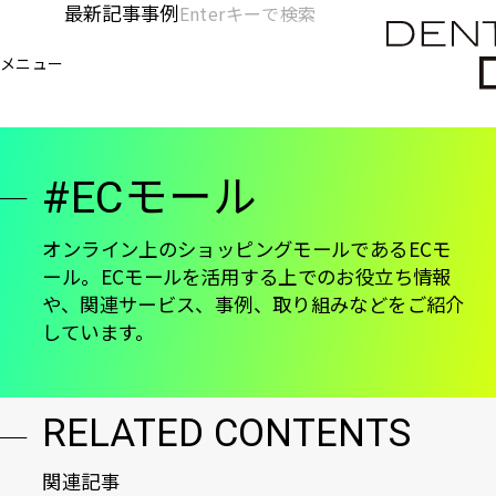
メ
最新記事
事例
[KC]
検
イ
索
ヘ
メニュー
欄
ン
電通デジタル
KNOWLEDGE CHARGE
ECモール
を
コ
ッ
開
ン
く
ダ
テ
#ECモール
ン
ー
ツ
-
に
オンライン上のショッピングモールであるECモ
ール。ECモールを活用する上でのお役立ち情報
移
メ
や、関連サービス、事例、取り組みなどをご紹介
動
イ
しています。
ン
RELATED CONTENTS
関連記事