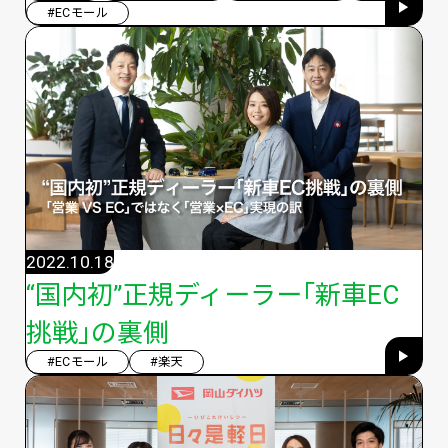
#ECモール
2022.10.18
“国内初”正規ディーラー｢新車EC
挑戦｣の裏側
#ECモール
#楽天