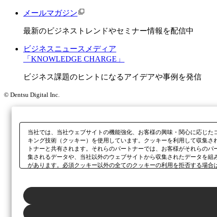
メールマガジン
最新のビジネストレンドやセミナー情報を配信中
ビジネスニュースメディア
「KNOWLEDGE CHARGE」
ビジネス課題のヒントになるアイデアや事例を発信
© Dentsu Digital Inc.
当社では、当社ウェブサイトの機能強化、お客様の興味・関心に応じた
キング技術（クッキー）を使用しています。クッキーを利用して収集さ
トナーと共有されます。それらのパートナーでは、お客様がそれらのパ
集されるデータや、当社以外のウェブサイトから収集されたデータを組
があります。必須クッキー以外の全てのクッキーの利用を拒否する場合
ックしてください。利用目的ごとに同意・拒否を選択する場合は、
「プ
ボタン、当社の
プライバシーポリシー
、または本ウェブサイトのフッタ