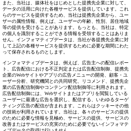
また、当社は、媒体社をはじめとした提携先企業に対して、
データの活用に向けた各種サービスを提供しています。これ
らのサービスを提供するため、当社は提携先企業から、ユー
ザーの属性情報、例えば、ユーザーの年齢、性別、居住地域
等の提供を受けることがあります。もっとも、当社は、特定
の個人を識別することができる情報を受領することはありま
せん。インフォマティブデータは、当社が各提携先企業に対
して上記の各種サービスを提供するために必要な期間にわた
って保存されるものとします。
インフォマティブデータは、例えば、広告主への配信レポー
ト、広告配信における不正判定または広告配信制御、提携先
企業のWebサイトやアプリの広告メニューの開発、顧客・ユ
ーザー分析、研究機関との共同研究、リコメンド、提携先企
業の広告配信制御やコンテンツ配信制御等に利用されます。
広告配信制御には、Webサイトまたはアプリを閲覧している
ユーザーに最適な広告を選択し、配信する、いわゆるターゲ
ティング広告の配信が含まれます。これらはクッキーその他
の技術が利用されています。当社は、各々のサービスの提供
のために必要な情報を見極め、サービスの提供、サービスの
改善またはサービスの充実のために必要でないインフォマテ
ィブデータの取得は行いません。