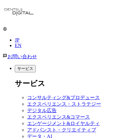
メ
イ
ン
コ
ン
JP
テ
EN
ン
ツ
お問い合わせ
に
移
サービス
動
サービス
コンサルティング&プロデュース
エクスペリエンス・ストラテジー
デジタル広告
エクスペリエンス&コマース
エンゲージメント&ロイヤルティ
アドバンスト・クリエイティブ
データ・AI