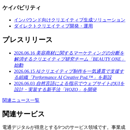
ケイパビリティ
インバウンド向けクリエイティブ生成ソリューション
ダイレクトクリエイティブ開発・運用
プレスリリース
2026.06.16
美容商材に関するマーケティングの分断を
解消するクリエイティブ研究チーム「BEAUTY ONE」
始動
2026.06.15
AIクリエイティブ制作を一気通貫で支援す
る組織「Performance AI Creative Pod.™」を新設
2026.06.03
自然言語による指示でウェブサイトのUIを
設計・実装する新手法「HOZO」を開発
関連ニュース一覧
関連サービス
電通デジタルが得意とする9つのサービス領域です。事業成