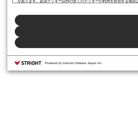
があります。必須クッキー以外の全てのクッキーの利用を拒否する場合
ックしてください。利用目的ごとに同意・拒否を選択する場合は、
「プ
ボタン、当社の
プライバシーポリシー
、または本ウェブサイトのフッタ
Powered by Internet Initiative Japan Inc.