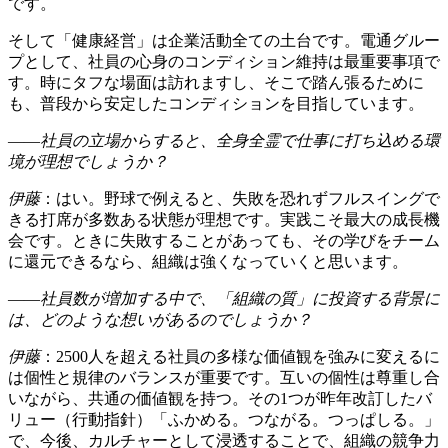
です。
そして「健康経営」は企業活動全ての土台です。電通グルー
プとして、社員の心身のコンディション維持は最重要事項で
す。時にタフな場面は訪れますし、そこで踏ん張るために
も、普段から安定したコンディションを目指しています。
――社員の立場からすると、全身全霊で仕事に打ち込める環
境が理想でしょうか？
伊藤
：はい。野球で例えると、失敗を恐れずフルスイングで
きる打席が多数ある状態が理想です。実践こそ最大の成長機
会です。ときに失敗することがあっても、その学びをチーム
に還元できるなら、組織は強くなっていくと思います。
――社員数が増加する中で、「組織の質」に投資する背景に
は、どのような想いがあるのでしょうか？
伊藤
：2500人を超える社員の多様な価値観を強みに変えるに
は個性と規律のバランスが重要です。互いの個性は尊重し合
いながら、共通の価値観を持つ。その1つが昨年改訂したバ
リュー（行動指針）「ふかめる。つながる。つっぱしる。」
で、今後、カルチャーとして浸透することで、組織の競争力