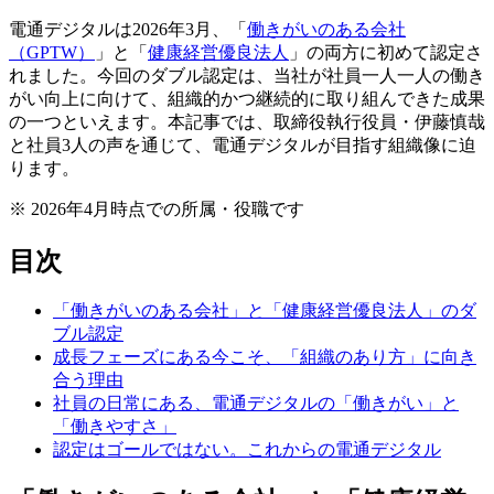
電通デジタルは2026年3月、「
働きがいのある会社
（GPTW）
」と「
健康経営優良法人
」の両方に初めて認定さ
れました。今回のダブル認定は、当社が社員一人一人の働き
がい向上に向けて、組織的かつ継続的に取り組んできた成果
の一つといえます。本記事では、取締役執行役員・伊藤慎哉
と社員3人の声を通じて、電通デジタルが目指す組織像に迫
ります。
※
2026年4月時点での所属・役職です
目次
「働きがいのある会社」と「健康経営優良法⼈」のダ
ブル認定
成長フェーズにある今こそ、「組織のあり方」に向き
合う理由
社員の日常にある、電通デジタルの「働きがい」と
「働きやすさ」
認定はゴールではない。これからの電通デジタル