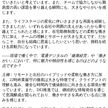
ていきたいと考えています。また、チームで協力しながら難
易度の高い課題を乗り越える瞬間にも、大きなやりがいを感
じます。
また、ライフステージの変化に伴いさまざまな局面を経験し
てきましたが、いずれも会社や周囲の支えがあったから乗り
越えてこられたと感じます。在宅勤務制度などの柔軟な働き
方に加え、チームの理解とサポートが大きな支えです。だか
らこそ、自分も組織に恩返ししたいという思いが、挑戦を続
ける原動力になっています。
――現場で働く中で、電通デジタルの「健康経営」や「働き
がい」において、特に魅力や独自性を感じるのはどのような
点ですか？
土橋
：リモートと出社のハイブリッドや柔軟な働き方に加
え、22時終業厳守の徹底は大きな特徴です。クライアントの
理解も進み、健全な時間内で価値創出に向き合える環境が整
っています。また、DEI推進では、継続的な情報発信を通じ
て意識醸成が図られており、働きやすさを高めている点に強
みを感じます。