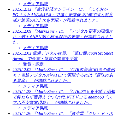
メディア掲載
2025.12.12
「東洋経済オンライン」に、「ふくおか
FG『人とAIの両利き』で描く未来像 約1年でAI人材育
成と施策の自走化を実現」が掲載されました。
メディア掲載
2025.12.09
「MarkeZine」に、「デジタル変革の現場か
ら：若手が切り拓く横浜銀行の未来」が掲載されまし
た。
メディア掲載
2025.12.02
電通デジタル社員、「第13回Japan Six Sheet
Award」で金賞・協賛企業賞を受賞
受賞・認定
2025.12.02
「MarkeZine」に、「CVR改善率163％の事例
も！電通デジタルが∞AI LPで実現するのは『意味のあ
る量産』」が掲載されました。
メディア掲載
2025.11.28
「MarkeZine」に、「CVR286％を実現！認知
で終わらず獲得までつなげたNTTドコモ ahamoの『ス
マホ不安超常現象』」が掲載されました。
メディア掲載
2025.11.26
「MarkeZine」に、「資生堂『クレ・ド・ポ