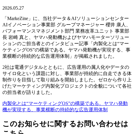
2026.05.27
「MarkeZine」に、当社データ＆AIソリューションセンター
AIイノベーション事業部 グループマネージャー 櫻井 康人、
パフォーマンスマネジメント部門 業務改革ユニット 事業部
長 岩崎 真と、ヤマハ発動機およびヤマハモーターソリュー
ションのご担当者とのインタビュー記事「内製化とは“マー
ケティングOS”の構築である。ヤマハ発動機が実現する、事
業横断の持続的な広告運用体制」が掲載されました。
2社は電通デジタルとともに、広告運用の属人化やデータの
サイロ化という課題に対し、事業部が持続的に自走できる体
制作りを目指して取り組みを開始しました。ゼロから作り上
げたマーケティング内製化プロジェクトの全貌について各社
の担当者が語りました。
内製化とは“マーケティングOS”の構築である。ヤマハ発動
機が実現する、事業横断の持続的な広告運用体制
このお知らせに関するお問い合わせは
こちら