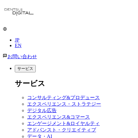
メ
イ
ン
コ
ン
JP
テ
EN
ン
ツ
お問い合わせ
に
移
サービス
動
サービス
コンサルティング&プロデュース
エクスペリエンス・ストラテジー
デジタル広告
エクスペリエンス&コマース
エンゲージメント&ロイヤルティ
アドバンスト・クリエイティブ
データ・AI