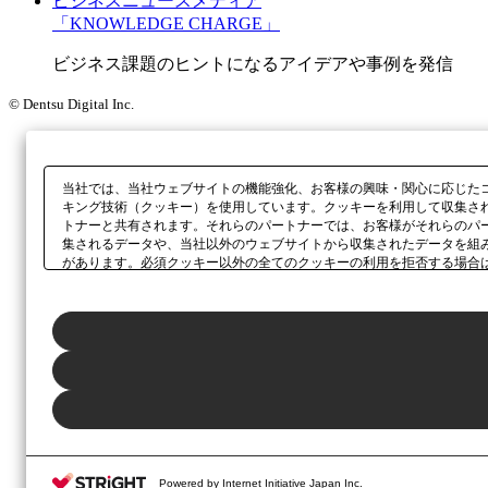
ビジネスニュースメディア
「KNOWLEDGE CHARGE」
ビジネス課題のヒントになるアイデアや事例を発信
© Dentsu Digital Inc.
当社では、当社ウェブサイトの機能強化、お客様の興味・関心に応じた
キング技術（クッキー）を使用しています。クッキーを利用して収集さ
トナーと共有されます。それらのパートナーでは、お客様がそれらのパ
集されるデータや、当社以外のウェブサイトから収集されたデータを組
があります。必須クッキー以外の全てのクッキーの利用を拒否する場合
ックしてください。利用目的ごとに同意・拒否を選択する場合は、
「プ
ボタン、当社の
プライバシーポリシー
、または本ウェブサイトのフッタ
Powered by Internet Initiative Japan Inc.