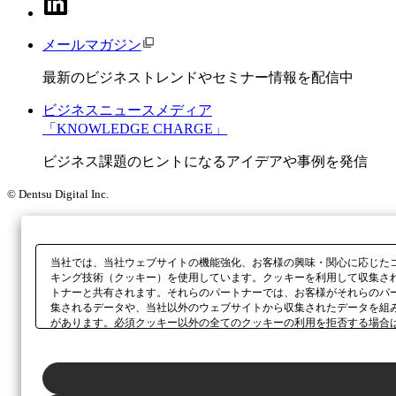
メールマガジン
最新のビジネストレンドやセミナー情報を配信中
ビジネスニュースメディア
「KNOWLEDGE CHARGE」
ビジネス課題のヒントになるアイデアや事例を発信
© Dentsu Digital Inc.
当社では、当社ウェブサイトの機能強化、お客様の興味・関心に応じた
キング技術（クッキー）を使用しています。クッキーを利用して収集さ
トナーと共有されます。それらのパートナーでは、お客様がそれらのパ
集されるデータや、当社以外のウェブサイトから収集されたデータを組
があります。必須クッキー以外の全てのクッキーの利用を拒否する場合
ックしてください。利用目的ごとに同意・拒否を選択する場合は、
「プ
ボタン、当社の
プライバシーポリシー
、または本ウェブサイトのフッタ