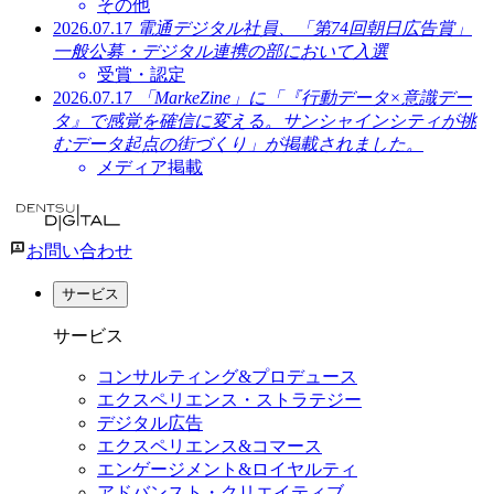
その他
2026.07.17
電通デジタル社員、「第74回朝日広告賞」
一般公募・デジタル連携の部において入選
受賞・認定
2026.07.17
「MarkeZine」に「『行動データ×意識デー
タ』で感覚を確信に変える。サンシャインシティが挑
むデータ起点の街づくり」が掲載されました。
メディア掲載
お問い合わせ
サービス
サービス
コンサルティング&プロデュース
エクスペリエンス・ストラテジー
デジタル広告
エクスペリエンス&コマース
エンゲージメント&ロイヤルティ
アドバンスト・クリエイティブ