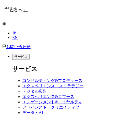
メ
イ
ン
コ
ン
JP
テ
EN
ン
ツ
お問い合わせ
に
移
サービス
動
サービス
コンサルティング&プロデュース
エクスペリエンス・ストラテジー
デジタル広告
エクスペリエンス&コマース
エンゲージメント&ロイヤルティ
アドバンスト・クリエイティブ
データ・AI