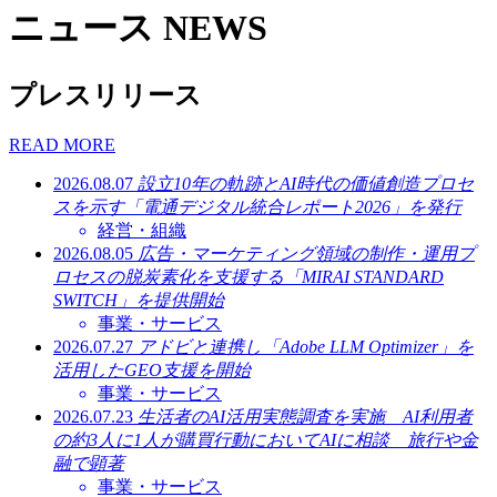
ニュース
NEWS
プレスリリース
READ MORE
2026.08.07
設立10年の軌跡とAI時代の価値創造プロセ
スを示す「電通デジタル統合レポート2026」を発行
経営・組織
2026.08.05
広告・マーケティング領域の制作・運用プ
ロセスの脱炭素化を支援する「MIRAI STANDARD
SWITCH」を提供開始
事業・サービス
2026.07.27
アドビと連携し「Adobe LLM Optimizer」を
活用したGEO支援を開始
事業・サービス
2026.07.23
生活者のAI活用実態調査を実施 AI利用者
の約3人に1人が購買行動においてAIに相談 旅行や金
融で顕著
事業・サービス