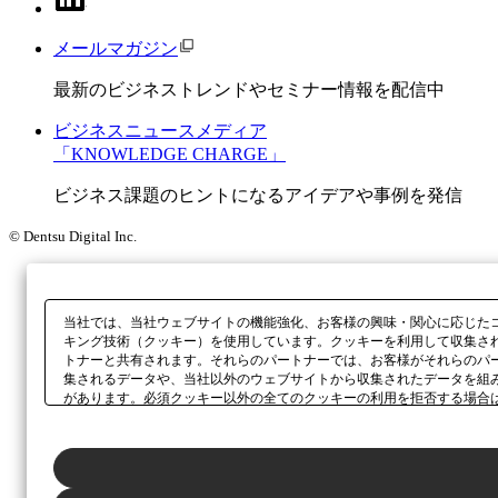
メールマガジン
最新のビジネストレンドやセミナー情報を配信中
ビジネスニュースメディア
「KNOWLEDGE CHARGE」
ビジネス課題のヒントになるアイデアや事例を発信
© Dentsu Digital Inc.
当社では、当社ウェブサイトの機能強化、お客様の興味・関心に応じた
キング技術（クッキー）を使用しています。クッキーを利用して収集さ
トナーと共有されます。それらのパートナーでは、お客様がそれらのパ
集されるデータや、当社以外のウェブサイトから収集されたデータを組
があります。必須クッキー以外の全てのクッキーの利用を拒否する場合
ックしてください。利用目的ごとに同意・拒否を選択する場合は、
「プ
ボタン、当社の
プライバシーポリシー
、または本ウェブサイトのフッタ