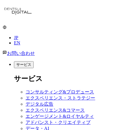
メ
イ
ン
コ
ン
JP
テ
EN
ン
ツ
お問い合わせ
に
移
サービス
動
サービス
コンサルティング&プロデュース
エクスペリエンス・ストラテジー
デジタル広告
エクスペリエンス&コマース
エンゲージメント&ロイヤルティ
アドバンスト・クリエイティブ
データ・AI