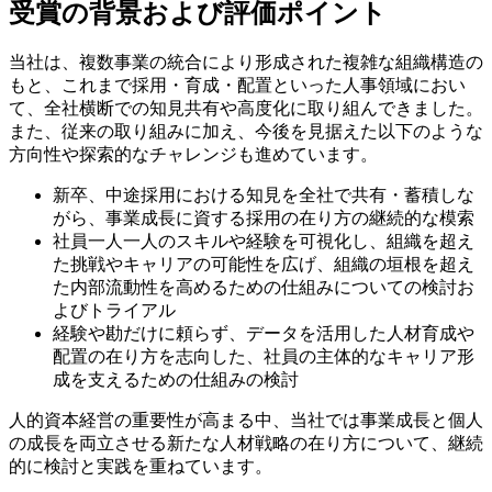
受賞の背景および評価ポイント
当社は、複数事業の統合により形成された複雑な組織構造の
もと、これまで採用・育成・配置といった人事領域におい
て、全社横断での知見共有や高度化に取り組んできました。
また、従来の取り組みに加え、今後を見据えた以下のような
方向性や探索的なチャレンジも進めています。
新卒、中途採用における知見を全社で共有・蓄積しな
がら、事業成長に資する採用の在り方の継続的な模索
社員一人一人のスキルや経験を可視化し、組織を超え
た挑戦やキャリアの可能性を広げ、組織の垣根を超え
た内部流動性を高めるための仕組みについての検討お
よびトライアル
経験や勘だけに頼らず、データを活用した人材育成や
配置の在り方を志向した、社員の主体的なキャリア形
成を支えるための仕組みの検討
人的資本経営の重要性が高まる中、当社では事業成長と個人
の成長を両立させる新たな人材戦略の在り方について、継続
的に検討と実践を重ねています。