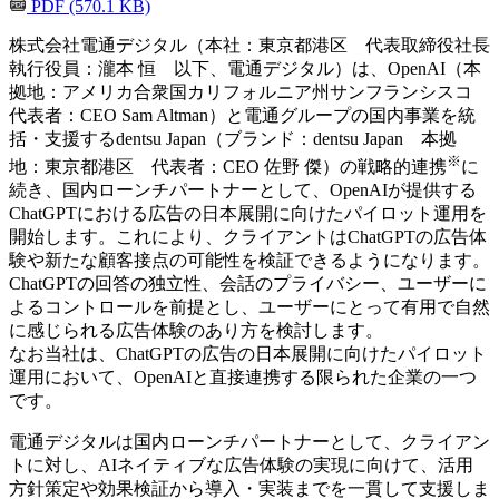
PDF (570.1 KB)
株式会社電通デジタル（本社：東京都港区 代表取締役社長
執行役員：瀧本 恒 以下、電通デジタル）は、OpenAI（本
拠地：アメリカ合衆国カリフォルニア州サンフランシスコ
代表者：CEO Sam Altman）と電通グループの国内事業を統
括・支援するdentsu Japan（ブランド：dentsu Japan 本拠
※
地：東京都港区 代表者：CEO 佐野 傑）の戦略的連携
に
続き、国内ローンチパートナーとして、OpenAIが提供する
ChatGPTにおける広告の日本展開に向けたパイロット運用を
開始します。これにより、クライアントはChatGPTの広告体
験や新たな顧客接点の可能性を検証できるようになります。
ChatGPTの回答の独立性、会話のプライバシー、ユーザーに
よるコントロールを前提とし、ユーザーにとって有用で自然
に感じられる広告体験のあり方を検討します。
なお当社は、ChatGPTの広告の日本展開に向けたパイロット
運用において、OpenAIと直接連携する限られた企業の一つ
です。
電通デジタルは国内ローンチパートナーとして、クライアン
トに対し、AIネイティブな広告体験の実現に向けて、活用
方針策定や効果検証から導入・実装までを一貫して支援しま