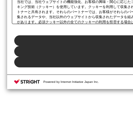
当社では、当社ウェブサイトの機能強化、お客様の興味・関心に応じた
キング技術（クッキー）を使用しています。クッキーを利用して収集さ
トナーと共有されます。それらのパートナーでは、お客様がそれらのパ
集されるデータや、当社以外のウェブサイトから収集されたデータを組
があります。必須クッキー以外の全てのクッキーの利用を拒否する場合
ックしてください。利用目的ごとに同意・拒否を選択する場合は、
「プ
ボタン、当社の
プライバシーポリシー
、または本ウェブサイトのフッタ
Powered by Internet Initiative Japan Inc.