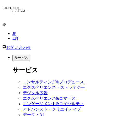
メ
イ
ン
コ
ン
JP
テ
EN
ン
ツ
お問い合わせ
に
移
サービス
動
サービス
コンサルティング&プロデュース
エクスペリエンス・ストラテジー
デジタル広告
エクスペリエンス&コマース
エンゲージメント&ロイヤルティ
アドバンスト・クリエイティブ
データ・AI