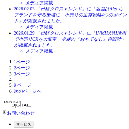
メディア掲載
2026.02.03
「日経クロストレンド」に「店舗はAIから
ブランドを守る聖域に 小売りの生存戦略4つのポイン
ト」が掲載されました。
メディア掲載
2026.01.29
「日経クロストレンド」に「LVMHがAI活用
で小売りCXを大変革 卓越の『おもてなし』再設計」
が掲載されました。
メディア掲載
1
ページ
2
ページ
3
ページ
…
9
ページ
次のページへ
お問い合わせ
サービス