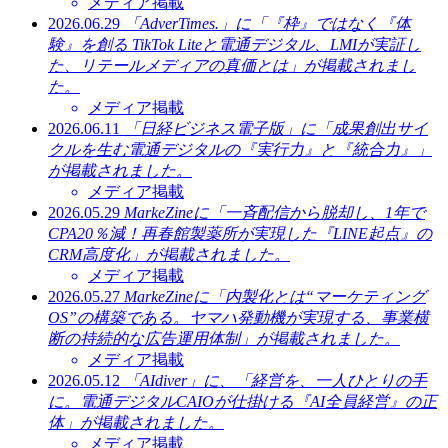
メディア掲載
2026.06.29
「AdverTimes.」に「『枠』ではなく『体
験』を創る TikTok Liteと電通デジタル、LMIが実証し
た、リテールメディアの真価とは」が掲載されまし
た。
メディア掲載
2026.06.11
「日経ビジネス電子版」に「成果創出サイ
クルを生む電通デジタルの『実行力』と『統合力』」
が掲載されました。
メディア掲載
2026.05.29
MarkeZineに「一斉配信から脱却し、1年で
CPA20％減！再春館製薬所が実現した『LINE起点』の
CRM高度化」が掲載されました。
メディア掲載
2026.05.27
MarkeZineに「内製化とは“マーケティング
OS”の構築である。ヤマハ発動機が実現する、事業横
断の持続的な広告運用体制」が掲載されました。
メディア掲載
2026.05.12
「AIdiver」に、「経営を、一人ひとりの手
に。電通デジタルCAIOが仕掛ける『AI全員経営』の正
体」が掲載されました。
メディア掲載