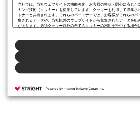
当社では、当社ウェブサイトの機能強化、お客様の興味・関心に応じた
キング技術（クッキー）を使用しています。クッキーを利用して収集さ
トナーと共有されます。それらのパートナーでは、お客様がそれらのパ
集されるデータや、当社以外のウェブサイトから収集されたデータを組
があります。必須クッキー以外の全てのクッキーの利用を拒否する場合
ックしてください。利用目的ごとに同意・拒否を選択する場合は、
「プ
ボタン、当社の
プライバシーポリシー
、または本ウェブサイトのフッタ
Powered by Internet Initiative Japan Inc.