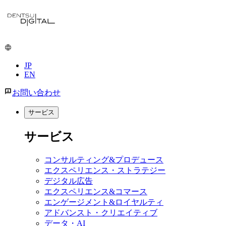
メ
イ
ン
コ
ン
JP
テ
EN
ン
ツ
お問い合わせ
に
移
サービス
動
サービス
コンサルティング&プロデュース
エクスペリエンス・ストラテジー
デジタル広告
エクスペリエンス&コマース
エンゲージメント&ロイヤルティ
アドバンスト・クリエイティブ
データ・AI