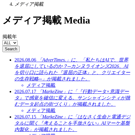
メディア掲載
メディア掲載
Media
掲載年
Search
2026.08.06
「AdverTimes.」に、「私たちはAIで、世界
を退屈にしているのか？─カンヌライオンズ2026、AI
を切り口に語られた『退屈の正体』と、クリエイター
の生存戦略─」が掲載されました。
メディア掲載
2026.07.17
「MarkeZine」に「『行動データ×意識デー
タ』で感覚を確信に変える。サンシャインシティが挑
むデータ起点の街づくり」が掲載されました。
メディア掲載
2026.07.15
「MarkeZine」に「はなさく生命と電通デジ
タルに聞く『考えることを手放さない』AIマーケ基盤
内製化」が掲載されました。