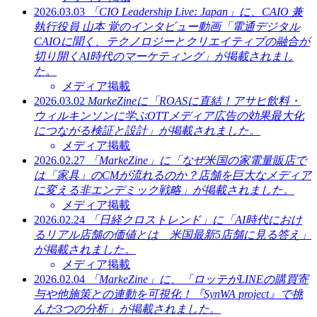
2026.03.03
「CIO Leadership Live: Japan」に、CAIO 兼
執行役員 山本 覚のインタビュー動画「電通デジタル
CAIOに聞く、テクノロジーとクリエイティブの融合が
切り開くAI時代のマーケティング」が掲載されまし
た。
メディア掲載
2026.03.02
MarkeZineに「ROASに直結！アサヒ飲料・
ウィルキンソンに学ぶOTTメディア広告の効果最大化
につながる検証と設計」が掲載されました。
メディア掲載
2026.02.27
「MarkeZine」に「なぜ米国の家電量販店で
は「家具」のCMが流れるのか？店舗を巨大なメディア
に変える非エンデミック戦略」が掲載されました。
メディア掲載
2026.02.24
「日経クロストレンド」に「AI時代におけ
るリアル店舗の価値とは 米国最新5店舗に見る答え」
が掲載されました。
メディア掲載
2026.02.04
「MarkeZine」に、「ロッテがLINEの購買寄
与や他施策との連動を可視化！『SynWA project』で挑
んだ3つの分析」が掲載されました。