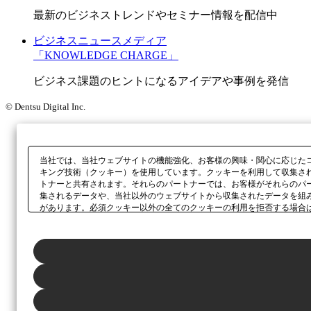
最新のビジネストレンドやセミナー情報を配信中
ビジネスニュースメディア
「KNOWLEDGE CHARGE」
ビジネス課題のヒントになるアイデアや事例を発信
© Dentsu Digital Inc.
当社では、当社ウェブサイトの機能強化、お客様の興味・関心に応じた
キング技術（クッキー）を使用しています。クッキーを利用して収集さ
トナーと共有されます。それらのパートナーでは、お客様がそれらのパ
集されるデータや、当社以外のウェブサイトから収集されたデータを組
があります。必須クッキー以外の全てのクッキーの利用を拒否する場合
ックしてください。利用目的ごとに同意・拒否を選択する場合は、
「プ
ボタン、当社の
プライバシーポリシー
、または本ウェブサイトのフッタ