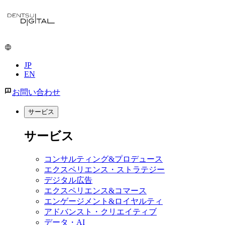
メ
イ
ン
コ
ン
JP
テ
EN
ン
ツ
お問い合わせ
に
移
サービス
動
サービス
コンサルティング&プロデュース
エクスペリエンス・ストラテジー
デジタル広告
エクスペリエンス&コマース
エンゲージメント&ロイヤルティ
アドバンスト・クリエイティブ
データ・AI