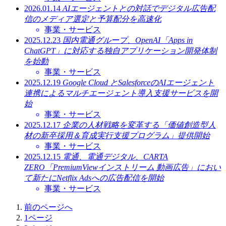
2026.01.14
AIエージェントとの対話でデジタル広告配
信のメディア選定と予算配分を高速化
事業・サービス
2025.12.23
国内電通グループ、OpenAI「Apps in
ChatGPT」に対応する独自アプリケーション開発体制
を始動
事業・サービス
2025.12.19
Google Cloud とSalesforceのAIエージェント
連携によるマルチエージェント導入支援サービスを開
始
事業・サービス
2025.12.17
企業の人材戦略を変革する「価値創造型人
材の新卒採用＆育成実行支援プログラム」提供開始
事業・サービス
2025.12.15
電通、電通デジタル、CARTA
ZERO「PremiumViewインストリーム 動画広告」におい
て新たにNetflix Adsへの広告配信を開始
事業・サービス
前のページへ
1
ページ