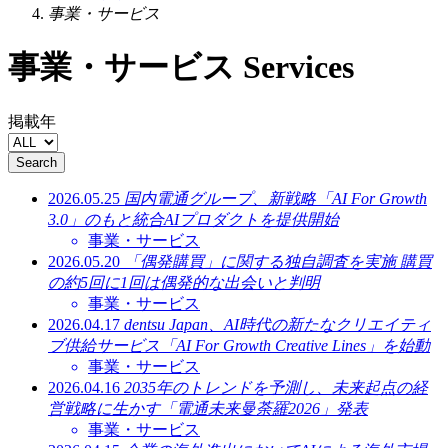
事業・サービス
事業・サービス
Services
掲載年
Search
2026.05.25
国内電通グループ、新戦略「AI For Growth
3.0」のもと統合AIプロダクトを提供開始
事業・サービス
2026.05.20
「偶発購買」に関する独自調査を実施 購買
の約5回に1回は偶発的な出会いと判明
事業・サービス
2026.04.17
dentsu Japan、AI時代の新たなクリエイティ
ブ供給サービス「AI For Growth Creative Lines」を始動
事業・サービス
2026.04.16
2035年のトレンドを予測し、未来起点の経
営戦略に生かす「電通未来曼荼羅2026」発表
事業・サービス