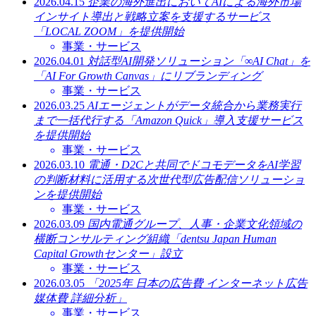
2026.04.15
企業の海外進出においてAIによる海外市場
インサイト導出と戦略立案を支援するサービス
「LOCAL ZOOM」を提供開始
事業・サービス
2026.04.01
対話型AI開発ソリューション「∞AI Chat」を
「AI For Growth Canvas」にリブランディング
事業・サービス
2026.03.25
AIエージェントがデータ統合から業務実行
まで一括代行する「Amazon Quick」導入支援サービス
を提供開始
事業・サービス
2026.03.10
電通・D2Cと共同でドコモデータをAI学習
の判断材料に活用する次世代型広告配信ソリューショ
ンを提供開始
事業・サービス
2026.03.09
国内電通グループ、人事・企業文化領域の
横断コンサルティング組織「dentsu Japan Human
Capital Growthセンター」設立
事業・サービス
2026.03.05
「2025年 日本の広告費 インターネット広告
媒体費 詳細分析」
事業・サービス