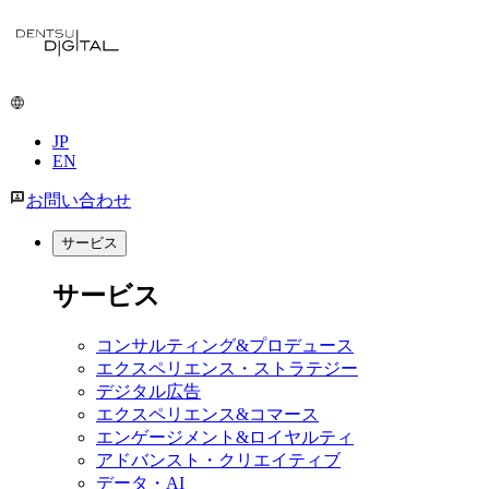
メ
イ
ン
コ
ン
JP
テ
EN
ン
ツ
お問い合わせ
に
移
サービス
動
サービス
コンサルティング&プロデュース
エクスペリエンス・ストラテジー
デジタル広告
エクスペリエンス&コマース
エンゲージメント&ロイヤルティ
アドバンスト・クリエイティブ
データ・AI