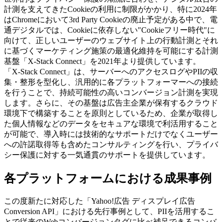
計測を支えてきたCookieの利用に制限がかかり、特に2024年
はChromeにおいて3rd Party Cookieの廃止予定がある中で、電
通デジタルでは、Cookieに依存しない"Cookieフリー時代"に
向けて、正しいユーザーのウェブサイト上の行動計測とそれ
に基づくマーケティング施策の最適化維持を可能にする計測
基盤「X-Stack Connect」を2021年より提供しています。
「X-Stack Connect」は、サーバーへのアクセスログやPIIの収
集・整形を型化し、汎用的に各プラットフォーマーへの接続
を行うことで、持続可能性の高いコンバージョン計測を実現
します。さらに、その基盤は広告主企業が保有するクラウド
環境下で構築することを原則としているため、企業が取得し
た個人情報などのデータをセキュアな環境で利活用すること
が可能で、導入時には技術的なサポートだけでなくユーザー
への許諾取得等も含めたコンサルティングを行い、プライバ
シー保護に対する一気通貫のサポートを提供しています。
各プラットフォームにおける成果事例
この度新たに対応した「Yahoo!広告 ディスプレイ広告
Conversion API」における先行事例として、PIIを活用するこ
とで従来のWebコンバージョンタグに比べ補足できるコンバ