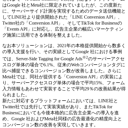
はGoogle 社とMeta社に限定されていましたが、この度新た
に、サーバーサイド計測を実現するためのデータ送信機能と
してLINE社より提供開始された「LINE Conversion API」、
Twitter社の「Conversion API」、そしてTikTok for Businessの
「Events API」に対応し、広告主企業の幅広いマーケティン
グ施策に活用できる体制を整えました。
なお本ソリューションは、2021年の本格提供開始から数多く
の導入支援を行い、その実績としてGoogle 社における事例
※2
では、Server-Side Tagging for Google Ads
のサーバーアクセ
スログ単体の場合で6.1%、従来のWebコンバージョンタグに
比べ捕捉できるコンバージョン数が改善しました。さらに
Meta社では、同社が提供する「Conversion API」の実装によ
り、サーバーアクセスログ単体の場合で平均15%、フォーム
入力情報もあわせて実装することで平均29％の改善結果が得
られました。
新たに対応するプラットフォームにおいては、LINE社と
Twitter社では先行して実装実績があり、またTikTok for
Businessにおいても今後本格的に広告主企業への導入を進
め、Google 社およびMeta社同様の広告最適化の精度向上と
コンバージョン数の改善を実現していきます。