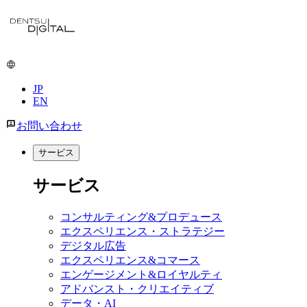
メ
イ
ン
コ
ン
JP
テ
EN
ン
ツ
お問い合わせ
に
移
サービス
動
サービス
コンサルティング&プロデュース
エクスペリエンス・ストラテジー
デジタル広告
エクスペリエンス&コマース
エンゲージメント&ロイヤルティ
アドバンスト・クリエイティブ
データ・AI