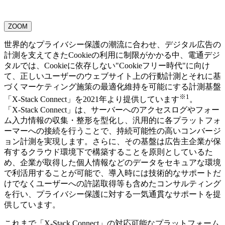
ZOOM
世界的なプライバシー保護の潮流に合わせ、デジタル広告の
計測を支えてきたCookieの利用に制限がかかる中、電通デジ
タルでは、Cookieに依存しない"Cookieフリー時代"に向け
て、正しいユーザーのウェブサイト上の行動計測とそれに基
づくマーケティング施策の最適化維持を可能にする計測基盤
※1
「X-Stack Connect」を2021年より提供しています
。
「X-Stack Connect」は、サーバーへのアクセスログやフォー
ム入力情報の収集・整形を型化し、汎用的に各プラットフォ
ーマーへの接続を行うことで、持続可能性の高いコンバージ
ョン計測を実現します。さらに、その基盤は広告主企業が保
有するクラウド環境下で構築することを原則としているた
め、企業が取得した個人情報などのデータをセキュアな環境
で利活用することが可能で、導入時には技術的なサポートだ
けでなくユーザーへの許諾取得等も含めたコンサルティング
を行い、プライバシー保護に対する一気通貫なサポートを提
供しています。
これまで「X-Stack Connect」の対応可能なプラットフォーム