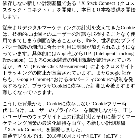
依存しない新しい計測基盤である「X-Stack Connect（クロス
スタック・コネクト）」を開発し、本日より本格提供を開始
します。
従来よりデジタルマーケティングの計測を支えてきたCookie
は、技術的には個々のユーザーの許諾を取得することなく使
用できてしまう側面があることから、昨今、世界的なプライ
バシー保護の潮流に合わせ利用に制限が加えられるようにな
っています。具体的にはApple社からITP（Intelligent Tracking
Prevention）によるCookie関連の利用規制が施行されている
ほか、PCM（Private Click Measurement）によるクロスサイト
トラッキングの防止が宣言されています。またGoogle 社か
らも、Google Chromeにおける3rdパーティCookieの規制を発
表するなど、ブラウザCookieに依存した計測は今後ますます
難しくなっていきます。
こうした背景から、Cookieに依存しない"Cookieフリー時
代"に向け、ユーザーのプライバシーを保護しながら、正し
いユーザーのウェブサイト上の行動計測とそれに基づくマー
ケティング施策の最適化維持を両立する新しい計測基盤
「X-Stack Connect」を開発しました。
電通デジタルでは、2018年10月より予測LTV（pLTV：