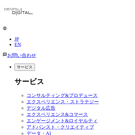
メ
イ
ン
コ
ン
JP
テ
EN
ン
ツ
お問い合わせ
に
移
サービス
動
サービス
コンサルティング&プロデュース
エクスペリエンス・ストラテジー
デジタル広告
エクスペリエンス&コマース
エンゲージメント&ロイヤルティ
アドバンスト・クリエイティブ
データ・AI