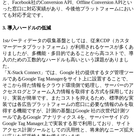
と、Facebook社のConversion API、Offline Conversion APIとい
った窓口に対応実績があり、今後他プラットフォームにおい
ても対応予定です。
3. 導入ハードルの低減
1stパーティデータの収集基盤としては、従来CDP（カスタ
マーデータプラットフォーム）が利用されるケースが多くあ
りましたが、多機能・多目的であることから高コストで、導
入のための工数的なハードルも高いという課題がありまし
た。
「X-Stack Connect」では、Google 社の提供するタグ管理ツー
ルであるGoogle Tag Managerをサイト上に設置することで、
そこから得た情報をクラウド環境側で処理し、サーバーのア
クセスログとフォーム入力情報を取得する方式を採用してお
り、実装が簡単です。またコストを抑えるため、標準的な実
装では各広告プラットフォームの窓口に必要な情報のみを取
得する機能ですが、計測の基盤はGoogle 社の次世代計測ツ
ールであるGoogle アナリティクス 4を、サーバーサイドの
Google Tag Manager上で実装する形で利用しており、サイト
アクセス計測ツールとしての汎用性と、将来的なニーズ拡大