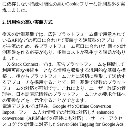
に依存しない持続可能性の高いCookieフリーな計測基盤を実
現しました。
2. 汎用性の高い実装方式
従来の計測基盤では、広告プラットフォーム側で用意されて
いるAPIなどの窓口に合わせて実装する逆算型のアプローチ
が主流のため、各プラットフォーム窓口に合わせた個々の計
測基盤を作る必要があり、多重コストが発生する課題があり
ました。
「X-Stack Connect」では、広告プラットフォームを横断して
利用可能な接続キーとなる情報を収集する汎用的な基盤を構
築し、後からプラットフォームごとに適切に整形して送信す
るアプローチを採用することで、同一基盤で複数のプラット
フォームの対応が可能です。これにより、ユーザー許諾の管
理や、日本語表記情報のプラットフォームごとの要求仕様へ
の変換などを一元化することができます。
電通デジタルでは現在、Google 社のOffline Conversion
Import、フォーム入力情報での計測に対応したenhanced
conversions（API経由での実装にも対応）、サーバーアクセ
スログでの計測に対応したServer-Side Tagging for Google Ads