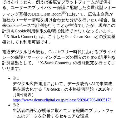
ではありません。例えば各広告プラットフォームが提供す
る、ユーザーのプライバシー保護に配慮した次世代型レポー
※2
ティング基盤のData Clean Room
において、広告主企業が
自社のユーザー情報を掛け合わせた分析を行いたい場合、従
来Cookieベースで計測を行うことが主流でしたが、現在この
計測もCookie利用制限の影響で維持できなくなっています。
「X-Stack Connect」は、こうしたData Clean Roomとの接続基
盤としても利用可能です。
電通デジタルは今後も、Cookieフリー時代におけるプライバ
シーの保護とマーケティングニーズの両立のための汎用的な
計測基盤として、「X-Stack Connect」の機能拡充を行ってま
いります。
※1
デジタル広告運用において、データ統合×AIで事業成
果を最大化する「X-Stack」の本格提供開始（2020年7
月6日発表）
https://www.dentsudigital.co.jp/release/2020/0706-000517/
※2
生活者の許諾が明確に取れている範囲のプラットフォ
ームのデータを分析するセキュアな環境