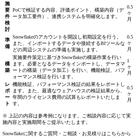
施
0.5
要
PoCで検証する内容、評価ポイント、構築内容（デ
ヶ
件
ータ加工要件）、連携システムを明確化します。
月
検
討
Snowflakeのアカウントを開設し初期設定を行う。
0.5
準
ヶ
また、インポートするデータや接続するBIツールな
備
月
どの周辺システムの準備も実施します。
実施要件策定に基づきSnowflakeの構築作業を行い
1
構
ます。必要となるデータをインポートし、データマ
ヶ
築
ートの構築（データ加工）を行い、機能検証、パフ
月
ォーマンス検証を行います。
レ
機能検証、パフォーマンス検証の結果をレポートし
0.5
ポ
ます。また、最適なウェアハウスの検証結果から、
ヶ
ー
年間のライセンス費用の試算もレポートいたしま
月
ト
す。
※
上記の内容は参考例になります。ご相談内容に応じて実
施内容と実施期間をご提示いたします。
Snowflakeに関するご質問・ご相談・お見積りはこちらから