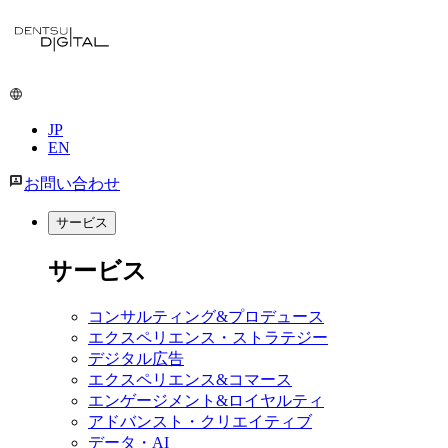
メ
イ
ン
コ
ン
JP
テ
EN
ン
ツ
お問い合わせ
に
移
サービス
動
サービス
コンサルティング&プロデュース
エクスペリエンス・ストラテジー
デジタル広告
エクスペリエンス&コマース
エンゲージメント&ロイヤルティ
アドバンスト・クリエイティブ
データ・AI