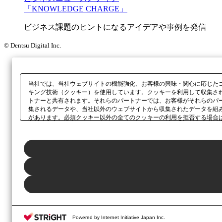
「KNOWLEDGE CHARGE」
ビジネス課題のヒントになるアイデアや事例を発信
© Dentsu Digital Inc.
当社では、当社ウェブサイトの機能強化、お客様の興味・関心に応じた
キング技術（クッキー）を使用しています。クッキーを利用して収集さ
トナーと共有されます。それらのパートナーでは、お客様がそれらのパ
集されるデータや、当社以外のウェブサイトから収集されたデータを組
があります。必須クッキー以外の全てのクッキーの利用を拒否する場合
ックしてください。利用目的ごとに同意・拒否を選択する場合は、
「プ
ボタン、当社の
プライバシーポリシー
、または本ウェブサイトのフッタ
Powered by Internet Initiative Japan Inc.