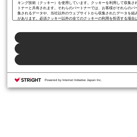
キング技術（クッキー）を使用しています。クッキーを利用して収集さ
トナーと共有されます。それらのパートナーでは、お客様がそれらのパ
集されるデータや、当社以外のウェブサイトから収集されたデータを組
があります。必須クッキー以外の全てのクッキーの利用を拒否する場合
ックしてください。利用目的ごとに同意・拒否を選択する場合は、
「プ
ボタン、当社の
プライバシーポリシー
、または本ウェブサイトのフッタ
Powered by Internet Initiative Japan Inc.