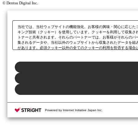
© Dentsu Digital Inc.
当社では、当社ウェブサイトの機能強化、お客様の興味・関心に応じた
キング技術（クッキー）を使用しています。クッキーを利用して収集さ
トナーと共有されます。それらのパートナーでは、お客様がそれらのパ
集されるデータや、当社以外のウェブサイトから収集されたデータを組
があります。必須クッキー以外の全てのクッキーの利用を拒否する場合
ックしてください。利用目的ごとに同意・拒否を選択する場合は、
「プ
ボタン、当社の
プライバシーポリシー
、または本ウェブサイトのフッタ
Powered by Internet Initiative Japan Inc.