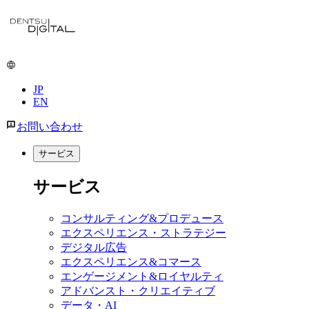
メ
イ
ン
コ
ン
JP
テ
EN
ン
ツ
お問い合わせ
に
移
サービス
動
サービス
コンサルティング&プロデュース
エクスペリエンス・ストラテジー
デジタル広告
エクスペリエンス&コマース
エンゲージメント&ロイヤルティ
アドバンスト・クリエイティブ
データ・AI