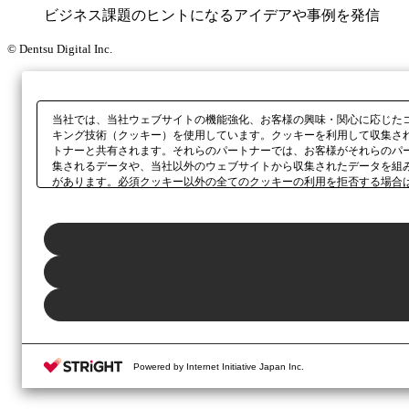
ビジネス課題のヒントになるアイデアや事例を発信
© Dentsu Digital Inc.
当社では、当社ウェブサイトの機能強化、お客様の興味・関心に応じた
キング技術（クッキー）を使用しています。クッキーを利用して収集さ
トナーと共有されます。それらのパートナーでは、お客様がそれらのパ
集されるデータや、当社以外のウェブサイトから収集されたデータを組
があります。必須クッキー以外の全てのクッキーの利用を拒否する場合
ックしてください。利用目的ごとに同意・拒否を選択する場合は、
「プ
ボタン、当社の
プライバシーポリシー
、または本ウェブサイトのフッタ
Powered by Internet Initiative Japan Inc.