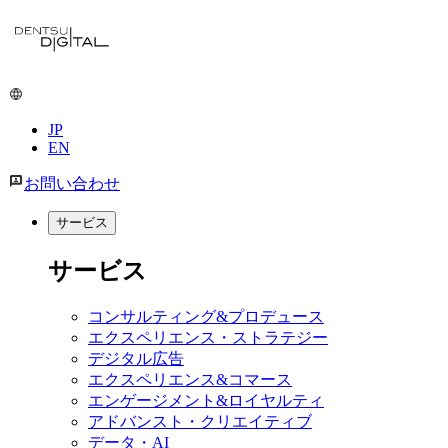
メ
イ
ン
コ
ン
JP
テ
EN
ン
ツ
お問い合わせ
に
移
サービス
動
サービス
コンサルティング&プロデュース
エクスペリエンス・ストラテジー
デジタル広告
エクスペリエンス&コマース
エンゲージメント&ロイヤルティ
アドバンスト・クリエイティブ
データ・AI