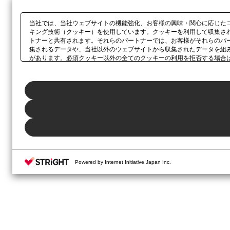
当社では、当社ウェブサイトの機能強化、お客様の興味・関心に応じた
キング技術（クッキー）を使用しています。クッキーを利用して収集さ
トナーと共有されます。それらのパートナーでは、お客様がそれらのパ
集されるデータや、当社以外のウェブサイトから収集されたデータを組
があります。必須クッキー以外の全てのクッキーの利用を拒否する場合
ックしてください。利用目的ごとに同意・拒否を選択する場合は、
「プ
ボタン、当社の
プライバシーポリシー
、または本ウェブサイトのフッタ
Powered by Internet Initiative Japan Inc.