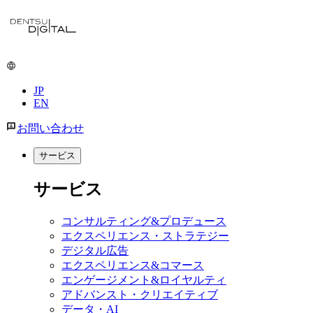
メ
イ
ン
コ
ン
JP
テ
EN
ン
ツ
お問い合わせ
に
移
サービス
動
サービス
コンサルティング&プロデュース
エクスペリエンス・ストラテジー
デジタル広告
エクスペリエンス&コマース
エンゲージメント&ロイヤルティ
アドバンスト・クリエイティブ
データ・AI