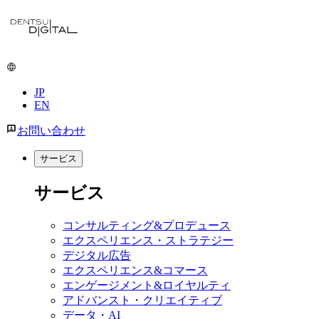
メ
イ
ン
コ
ン
JP
テ
EN
ン
ツ
お問い合わせ
に
移
サービス
動
サービス
コンサルティング&プロデュース
エクスペリエンス・ストラテジー
デジタル広告
エクスペリエンス&コマース
エンゲージメント&ロイヤルティ
アドバンスト・クリエイティブ
データ・AI