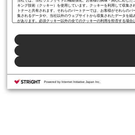
当社では、当社ウェブサイトの機能強化、お客様の興味・関心に応じた
キング技術（クッキー）を使用しています。クッキーを利用して収集さ
トナーと共有されます。それらのパートナーでは、お客様がそれらのパ
集されるデータや、当社以外のウェブサイトから収集されたデータを組
があります。必須クッキー以外の全てのクッキーの利用を拒否する場合
ックしてください。利用目的ごとに同意・拒否を選択する場合は、
「プ
ボタン、当社の
プライバシーポリシー
、または本ウェブサイトのフッタ
Powered by Internet Initiative Japan Inc.