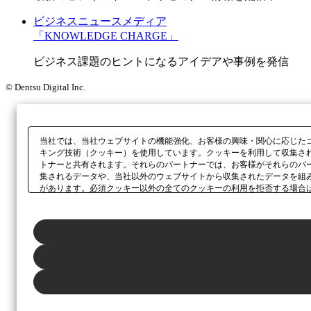
ビジネスニュースメディア
「KNOWLEDGE CHARGE」
ビジネス課題のヒントになるアイデアや事例を発信
© Dentsu Digital Inc.
当社では、当社ウェブサイトの機能強化、お客様の興味・関心に応じた
キング技術（クッキー）を使用しています。クッキーを利用して収集さ
トナーと共有されます。それらのパートナーでは、お客様がそれらのパ
集されるデータや、当社以外のウェブサイトから収集されたデータを組
があります。必須クッキー以外の全てのクッキーの利用を拒否する場合
ックしてください。利用目的ごとに同意・拒否を選択する場合は、
「プ
ボタン、当社の
プライバシーポリシー
、または本ウェブサイトのフッタ