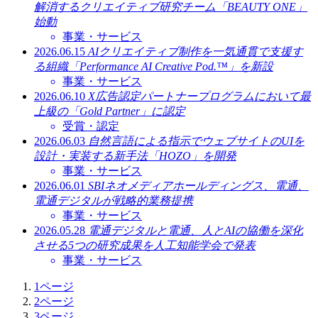
解消するクリエイティブ研究チーム「BEAUTY ONE」
始動
事業・サービス
2026.06.15
AIクリエイティブ制作を一気通貫で支援す
る組織「Performance AI Creative Pod.™」を新設
事業・サービス
2026.06.10
X広告認定パートナープログラムにおいて最
上級の「Gold Partner」に認定
受賞・認定
2026.06.03
自然言語による指示でウェブサイトのUIを
設計・実装する新手法「HOZO」を開発
事業・サービス
2026.06.01
SBIネオメディアホールディングス、電通、
電通デジタルが戦略的業務提携
事業・サービス
2026.05.28
電通デジタルと電通、人とAIの協働を深化
させる5つの研究成果を人工知能学会で発表
事業・サービス
1
ページ
2
ページ
3
ページ