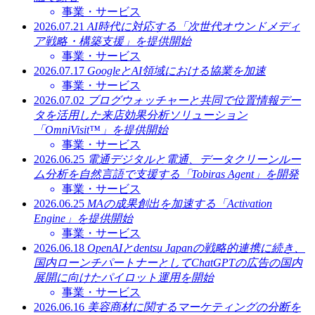
事業・サービス
2026.07.21
AI時代に対応する「次世代オウンドメディ
ア戦略・構築支援」を提供開始
事業・サービス
2026.07.17
GoogleとAI領域における協業を加速
事業・サービス
2026.07.02
ブログウォッチャーと共同で位置情報デー
タを活用した来店効果分析ソリューション
「OmniVisit™」を提供開始
事業・サービス
2026.06.25
電通デジタルと電通、データクリーンルー
ム分析を自然言語で支援する「Tobiras Agent」を開発
事業・サービス
2026.06.25
MAの成果創出を加速する「Activation
Engine」を提供開始
事業・サービス
2026.06.18
OpenAIとdentsu Japanの戦略的連携に続き、
国内ローンチパートナーとしてChatGPTの広告の国内
展開に向けたパイロット運用を開始
事業・サービス
2026.06.16
美容商材に関するマーケティングの分断を