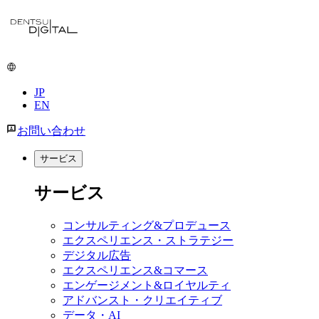
メ
イ
ン
コ
ン
JP
テ
EN
ン
ツ
お問い合わせ
に
移
サービス
動
サービス
コンサルティング&プロデュース
エクスペリエンス・ストラテジー
デジタル広告
エクスペリエンス&コマース
エンゲージメント&ロイヤルティ
アドバンスト・クリエイティブ
データ・AI