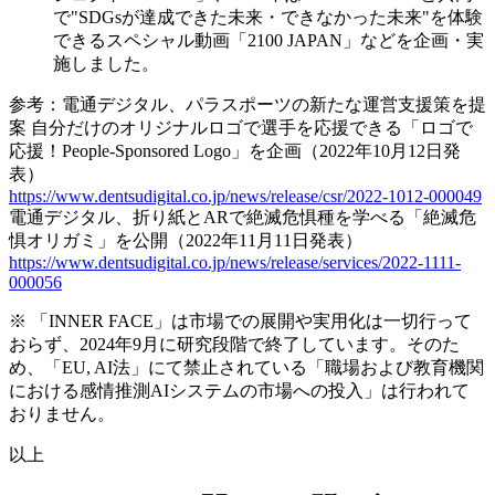
で"SDGsが達成できた未来・できなかった未来"を体験
できるスペシャル動画「2100 JAPAN」などを企画・実
施しました。
参考：電通デジタル、パラスポーツの新たな運営支援策を提
案 自分だけのオリジナルロゴで選手を応援できる「ロゴで
応援！People-Sponsored Logo」を企画（2022年10月12日発
表）
https://www.dentsudigital.co.jp/news/release/csr/2022-1012-000049
電通デジタル、折り紙とARで絶滅危惧種を学べる「絶滅危
惧オリガミ」を公開（2022年11月11日発表）
https://www.dentsudigital.co.jp/news/release/services/2022-1111-
000056
※
「INNER FACE」は市場での展開や実用化は一切行って
おらず、2024年9月に研究段階で終了しています。そのた
め、「EU, AI法」にて禁止されている「職場および教育機関
における感情推測AIシステムの市場への投入」は行われて
おりません。
以上