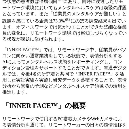
つ状態の患者数は倍増傾向
にあり、同時に浸透したリモ
ートワーク環境においてもメンタルヘルスケアは喫緊の課題
となっています。また「従業員のメンタルケアが難しい」と
※3
課題を感じている企業は73.3%
にのぼる調査結果も出てい
ます。オフィスワークでは気がつくことができた些細な従業
員の変化に、リモートワーク環境では察知しづらくなってい
る状況が課題に挙げられます。
「INNER FACE™」では、リモートワーク中、従業員がパソ
コンに向かい通常業務をしている状態で、表情分析をする
AIによってメンタルヘルス状態をレポーティングし、コン
ディション管理をサポートすることができます。電通デジタ
ルでは、今後4名の研究者と共同で「INNER FACE™」を活
用した実証実験を実施し研究データを蓄積することで、表情
分析から異常の予測などメンタルヘルスケア領域での活用を
推進します。
「INNER FACE™」の概要
リモートワークで使用するPC搭載カメラやWebカメラによ
る表情分析を通じて、リモートワーカーの日々の感情推移を