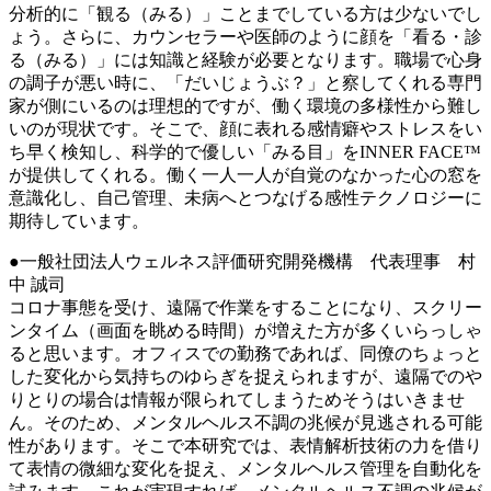
分析的に「観る（みる）」ことまでしている方は少ないでし
ょう。さらに、カウンセラーや医師のように顔を「看る・診
る（みる）」には知識と経験が必要となります。職場で心身
の調子が悪い時に、「だいじょうぶ？」と察してくれる専門
家が側にいるのは理想的ですが、働く環境の多様性から難し
いのが現状です。そこで、顔に表れる感情癖やストレスをい
ち早く検知し、科学的で優しい「みる目」をINNER FACE™
が提供してくれる。働く一人一人が自覚のなかった心の窓を
意識化し、自己管理、未病へとつなげる感性テクノロジーに
期待しています。
●一般社団法人ウェルネス評価研究開発機構 代表理事 村
中 誠司
コロナ事態を受け、遠隔で作業をすることになり、スクリー
ンタイム（画面を眺める時間）が増えた方が多くいらっしゃ
ると思います。オフィスでの勤務であれば、同僚のちょっと
した変化から気持ちのゆらぎを捉えられますが、遠隔でのや
りとりの場合は情報が限られてしまうためそうはいきませ
ん。そのため、メンタルヘルス不調の兆候が見逃される可能
性があります。そこで本研究では、表情解析技術の力を借り
て表情の微細な変化を捉え、メンタルヘルス管理を自動化を