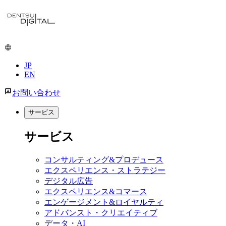
メ
イ
ン
コ
ン
JP
テ
EN
ン
ツ
お問い合わせ
に
移
サービス
動
サービス
コンサルティング&プロデュース
エクスペリエンス・ストラテジー
デジタル広告
エクスペリエンス&コマース
エンゲージメント&ロイヤルティ
アドバンスト・クリエイティブ
データ・AI