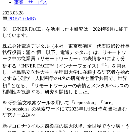
事業・サービス
2023.03.28
PDF (1.0 MB)
※
「INNER FACE」を活用した本研究は、2024年9月に終了
しています。
株式会社電通デジタル（本社：東京都港区 代表取締役社長
執行役員：瀧本 恒 以下、電通デジタル）は、リモートワ
ーク中の従業員（リモートワーカー）の表情をAIにより分
※1
析する「INNER FACE™（インナーフェイス）
」を開発
し、福島県立医科大学・早稲田大学に在籍する研究者を始め
とする心理学・人間科学の4名の研究者と産学共同で、世界
※
初
となる、「リモートワーカーの表情とメンタルヘルスの
相関性を観測する」研究を開始しました。
※
研究論文検索ツールを用いて「depression」「face」
「expression」の検索ワードにて2023年1月6日時点 当社含む
研究チーム調べ
新型コロナウイルス感染症の拡大以降、全世界でうつ病・う
※2