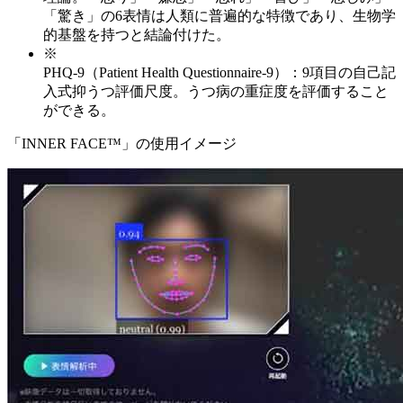
「驚き」の6表情は人類に普遍的な特徴であり、生物学
的基盤を持つと結論付けた。
※
PHQ-9（Patient Health Questionnaire-9）：9項目の自己記
入式抑うつ評価尺度。うつ病の重症度を評価すること
ができる。
「INNER FACE™」の使用イメージ