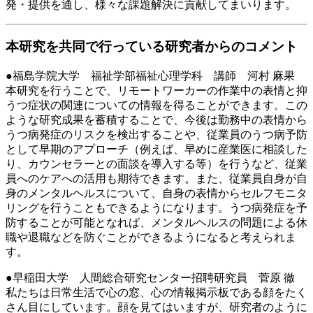
発・提供を通し、様々な課題解決に貢献してまいります。
本研究を共同で行っている研究者からのコメント
●福島学院大学 福祉学部福祉心理学科 講師 河村 麻果
本研究を行うことで、リモートワーカーの作業中の表情と抑
うつ症状の関連についての情報を得ることができます。この
ような研究成果を蓄積することで、今後は勤務中の表情から
うつ病発症のリスクを検出することや、従業員のうつ病予防
として早期のアプローチ（例えば、早めに産業医に相談した
り、カウンセラーとの面談を導入する等）を行うなど、従業
員へのケアへの活用も期待できます。また、従業員自身が自
身のメンタルヘルスについて、自身の表情からセルフモニタ
リングを行うこともできるようになります。うつ病発症を予
防することが可能となれば、メンタルヘルスの問題による休
職や退職などを防ぐことができるようになると考えられま
す。
●早稲田大学 人間総合研究センター招聘研究員 菅原 徹
私たちは日常生活で心の窓、心の情報掲示板である顔をたく
さん目にしています。顔を見てはいますが、研究者のように