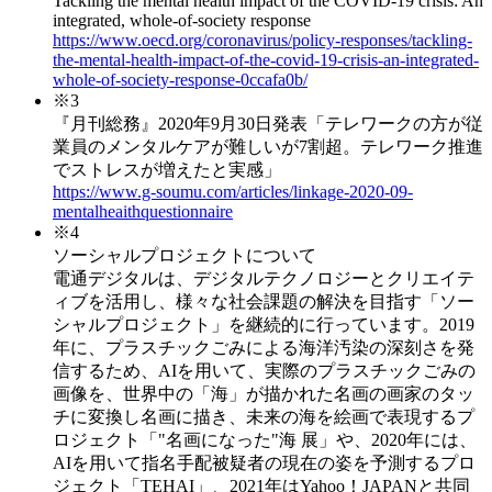
Tackling the mental health impact of the COVID-19 crisis: An
integrated, whole-of-society response
https://www.oecd.org/coronavirus/policy-responses/tackling-
the-mental-health-impact-of-the-covid-19-crisis-an-integrated-
whole-of-society-response-0ccafa0b/
※3
『月刊総務』2020年9月30日発表「テレワークの方が従
業員のメンタルケアが難しいが7割超。テレワーク推進
でストレスが増えたと実感」
https://www.g-soumu.com/articles/linkage-2020-09-
mentalheaithquestionnaire
※4
ソーシャルプロジェクトについて
電通デジタルは、デジタルテクノロジーとクリエイテ
ィブを活用し、様々な社会課題の解決を目指す「ソー
シャルプロジェクト」を継続的に行っています。2019
年に、プラスチックごみによる海洋汚染の深刻さを発
信するため、AIを用いて、実際のプラスチックごみの
画像を、世界中の「海」が描かれた名画の画家のタッ
チに変換し名画に描き、未来の海を絵画で表現するプ
ロジェクト「"名画になった"海 展」や、2020年には、
AIを⽤いて指名⼿配被疑者の現在の姿を予測するプロ
ジェクト「TEHAI」、2021年はYahoo！JAPANと共同