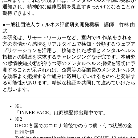
試みます。これが実現すれば、メンタルヘルス不調の兆候が
通知され、精神的な健康習慣を見直すきっかけとなることが
期待できます。
●一般社団法人ウェルネス評価研究開発機構 講師 竹林 由
武
本研究は、リモートワーカーなど、室内でPC作業をされる
方の表情から感情をリアルタイムで検知・分類するウェブア
プリケーションを活用し、検知された感情とメンタルヘルス
指標との関連を探求するチャレンジングな研究です。本研究
の感情検知技術が抑うつ等のメンタルヘルス指標を適切に予
測することが示されれば、企業等の従業員のメンタルヘルス
を効率よく把握する仕組みに応用していけるものへと発展す
る可能性があります。精緻な検証を共同して進めていけたら
と思います。
※1
「INNER FACE」は商標登録出願中です。
※2
OECD各国でのコロナ前後でのうつ病・うつ状態の全
国推計値