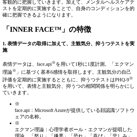
客観的に把握していきます。加えて、メンタルヘルスケアテ
ストを定期的に実施することで、自身のコンディションを的
確に把握できるようになります。
「INNER FACE™」の特徴
1. 表情データの取得に加えて、主観気分、抑うつテストを実
施
※
表情データは、face.api
を用いて1秒に1度計測。「エクマン
※
理論
」に基づく基本6感情を取得します。主観気分の自己
※
評価を定期的に実施するとともに、抑うつテストはPHQ-9
を用いて、表情と主観気分、抑うつの相関関係を明らかにし
ていきます。
※
face.api：Microsoft Azureが提供している顔認識ソフトウ
ェアの名称。
※
エクマン理論：心理学者ポール・エクマンが提唱した
理論。「怒り」「嫌悪」「恐れ」「喜び」「悲しみ」