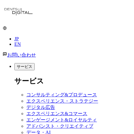
メ
イ
ン
コ
ン
JP
テ
EN
ン
ツ
お問い合わせ
に
移
サービス
動
サービス
コンサルティング&プロデュース
エクスペリエンス・ストラテジー
デジタル広告
エクスペリエンス&コマース
エンゲージメント&ロイヤルティ
アドバンスト・クリエイティブ
データ・AI