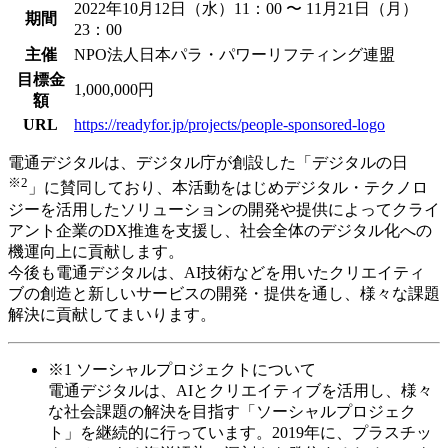
2022年10月12日（水）11：00 〜 11月21日（月）
期間
23：00
主催
NPO法人日本パラ・パワーリフティング連盟
目標金
1,000,000円
額
URL
https://readyfor.jp/projects/people-sponsored-logo
電通デジタルは、デジタル庁が創設した「デジタルの日
※2
」に賛同しており、本活動をはじめデジタル・テクノロ
ジーを活用したソリューションの開発や提供によってクライ
アント企業のDX推進を支援し、社会全体のデジタル化への
機運向上に貢献します。
今後も電通デジタルは、AI技術などを用いたクリエイティ
ブの創造と新しいサービスの開発・提供を通し、様々な課題
解決に貢献してまいります。
※1
ソーシャルプロジェクトについて
電通デジタルは、AIとクリエイティブを活用し、様々
な社会課題の解決を目指す「ソーシャルプロジェク
ト」を継続的に行っています。2019年に、プラスチッ