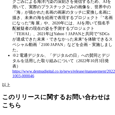
クごみによる海洋汚染の深刻さを発信するため、AIを
用いて、実際のプラスチックごみの画像を、世界中の
「海」が描かれた名画の画家のタッチに変換し名画に
描き、未来の海を絵画で表現するプロジェクト「"名画
になった"海 展」や、2020年には、AIを⽤いて指名⼿
配被疑者の現在の姿を予測するプロジェクト
「TEHAI」、2021年はYahoo！JAPANと共同で"SDGs
が達成できた未来・できなかった未来"を体験できるス
ペシャル動画「2100 JAPAN」などを企画・実施しまし
た。
※2
電通デジタル、「デジタルの日」への賛同とデジ
タルを活用した取り組みについて（2022年10月3日発
表）
https://www.dentsudigital.co.jp/news/release/management/2022
1003-000046
以上
このリリースに関するお問い合わせは
こちら