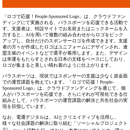
「ロゴで応援！People-Sponsored Logo」は、クラウドファン
ディングにて実施される、パラスポーツを応援できる活動で
す。支援者は、特設サイトでお名前またはニックネームを入
力すると、AIを用いて複数の組み合わせからロゴをピック
アップし、自分だけのスポンサーロゴを作成できます。支援
者の方々が作成したロゴはユニフォームにデザインされ、連
盟主催のイベントなどで選手が着用します。また、デザイン
は幸運をもたらすとされる日本の文様をベースにしており、
ロゴが集まると美しい晴れ着のように仕上がります。
パラスポーツは、現状ではスポンサーの支援は少なく資金面
での運営課題を抱えています。「ロゴで応援！People-
Sponsored Logo」は、クラウドファンディングを通じて、個
人がパラスポーツを応援でき、さらにそれが可視化できる仕
組みとして、パラスポーツの運営課題の解決と共生社会の実
現を目指しています。
なお、電通デジタルは、AIとクリエイティブを活用し、
様々な社会課題の解決に取り組む「ソーシャルプロジェクト
※1