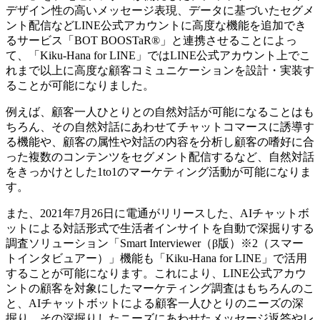
デザイン性の高いメッセージ表現、データに基づいたセグメ
ント配信などLINE公式アカウントに高度な機能を追加でき
るサービス「BOT BOOSTaR®」と連携させることによっ
て、「Kiku-Hana for LINE」ではLINE公式アカウント上でこ
れまで以上に高度な顧客コミュニケーションを設計・実装す
ることが可能になりました。
例えば、顧客一人ひとりとの自然対話が可能になることはも
ちろん、その自然対話にあわせてチャットコマースに誘導す
る機能や、顧客の属性や対話の内容を分析し顧客の嗜好に合
った複数のコンテンツをセグメント配信するなど、自然対話
をきっかけとした1to1のマーケティング活動が可能になりま
す。
また、2021年7月26日に電通がリリースした、AIチャットボ
ットによる対話形式で生活者インサイトを自動で深掘りする
調査ソリューション「Smart Interviewer（β版）※2（スマー
トインタビュアー）」機能も「Kiku-Hana for LINE」で活用
することが可能になります。これにより、LINE公式アカウ
ントの顧客を対象にしたマーケティング調査はもちろんのこ
と、AIチャットボットによる顧客一人ひとりのニーズの深
掘り、その深掘りしたニーズにあわせたメッセージ返答やレ