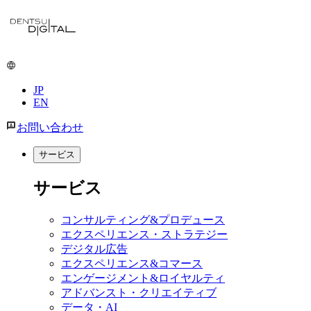
メ
イ
ン
コ
ン
JP
テ
EN
ン
ツ
お問い合わせ
に
移
サービス
動
サービス
コンサルティング&プロデュース
エクスペリエンス・ストラテジー
デジタル広告
エクスペリエンス&コマース
エンゲージメント&ロイヤルティ
アドバンスト・クリエイティブ
データ・AI