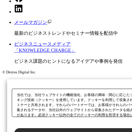
メールマガジン
最新のビジネストレンドやセミナー情報を配信中
ビジネスニュースメディア
「KNOWLEDGE CHARGE」
ビジネス課題のヒントになるアイデアや事例を発信
© Dentsu Digital Inc.
当社では、当社ウェブサイトの機能強化、お客様の興味・関心に応じた
キング技術（クッキー）を使用しています。クッキーを利用して収集さ
トナーと共有されます。それらのパートナーでは、お客様がそれらのパ
集されるデータや、当社以外のウェブサイトから収集されたデータを組
があります。必須クッキー以外の全てのクッキーの利用を拒否する場合
ックしてください。利用目的ごとに同意・拒否を選択する場合は、
「プ
ボタン、当社の
プライバシーポリシー
、または本ウェブサイトのフッタ