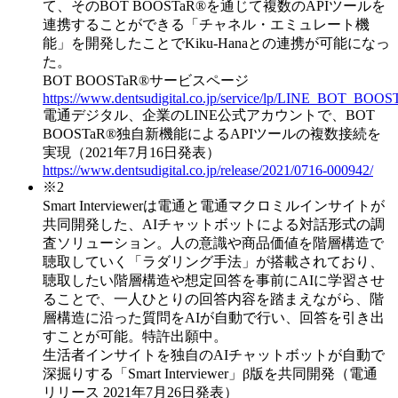
て、そのBOT BOOSTaR®を通じて複数のAPIツールを
連携することができる「チャネル・エミュレート機
能」を開発したことでKiku-Hanaとの連携が可能になっ
た。
BOT BOOSTaR®サービスページ
https://www.dentsudigital.co.jp/service/lp/LINE_BOT_BOOS
電通デジタル、企業のLINE公式アカウントで、BOT
BOOSTaR®独自新機能によるAPIツールの複数接続を
実現（2021年7月16日発表）
https://www.dentsudigital.co.jp/release/2021/0716-000942/
※2
Smart Interviewerは電通と電通マクロミルインサイトが
共同開発した、AIチャットボットによる対話形式の調
査ソリューション。人の意識や商品価値を階層構造で
聴取していく「ラダリング手法」が搭載されており、
聴取したい階層構造や想定回答を事前にAIに学習させ
ることで、一人ひとりの回答内容を踏まえながら、階
層構造に沿った質問をAIが自動で行い、回答を引き出
すことが可能。特許出願中。
生活者インサイトを独自のAIチャットボットが自動で
深掘りする「Smart Interviewer」β版を共同開発（電通
リリース 2021年7月26日発表）